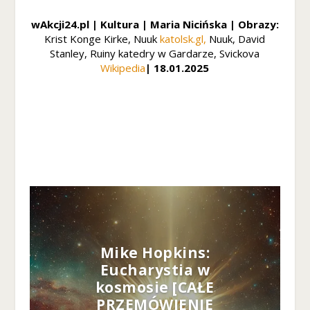
z
wAkcji24.pl | Kultura | Maria Nicińska | Obrazy:
wi
Krist Konge Kirke, Nuuk
katolsk.gl,
Nuuk, David
ę
ks
Stanley,
Ruiny katedry w Gardarze, Svickova
z
Wikipedia
| 18
.01.2025
a
sz
sz
a
n
sę
n
a
z
o
b
a
c
Mike Hopkins:
z
Eucharystia w
e
kosmosie [CAŁE
ni
PRZEMÓWIENIE
e