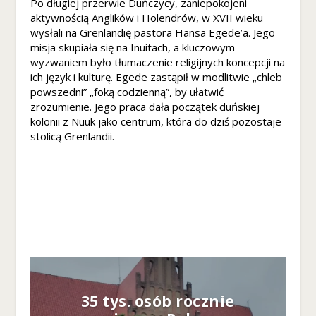
Po długiej przerwie Duńczycy, zaniepokojeni
t
aktywnością Anglików i Holendrów, w XVII wieku
o
wysłali na Grenlandię pastora Hansa Egede’a. Jego
w
misja skupiała się na Inuitach, a kluczowym
ej
wyzwaniem było tłumaczenie religijnych koncepcji na
,
ich język i kulturę. Egede zastąpił w modlitwie „chleb
n
powszedni” „foką codzienną”, by ułatwić
a
zrozumienie. Jego praca dała początek duńskiej
p
kolonii z Nuuk jako centrum, która do dziś pozostaje
o
stolicą Grenlandii.
d
st
a
w
ie
t
e
g
o
,
ja
k
35 tys. osób rocznie
st