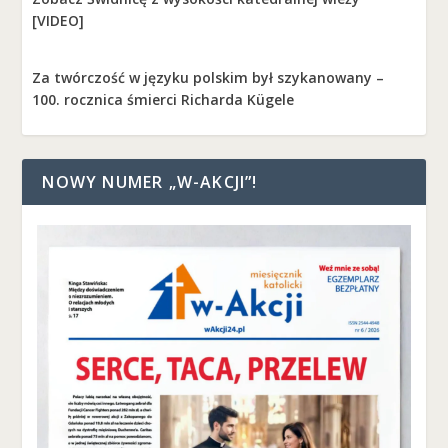
[VIDEO]
Za twórczość w języku polskim był szykanowany –
100. rocznica śmierci Richarda Kügele
NOWY NUMER „W-AKCJI”!