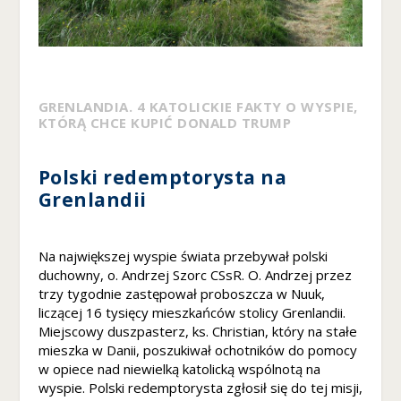
ai
nt
er
e
s
o
GRENLANDIA. 4 KATOLICKIE FAKTY O WYSPIE,
w
KTÓRĄ CHCE KUPIĆ DONALD TRUMP
a
ni
a
Polski redemptorysta na
i
Grenlandii
z
a
c
Na największej wyspie świata przebywał polski
h
duchowny, o. Andrzej Szorc CSsR. O.
Andrzej przez
o
trzy tygodnie zastępował proboszcza w Nuuk,
w
liczącej 16 tysięcy mieszkańców stolicy Grenlandii.
a
Miejscowy duszpasterz, ks. Christian, który na stałe
ni
mieszka w Danii, poszukiwał ochotników do pomocy
a
w opiece nad niewielką katolicką wspólnotą na
p
o
wyspie. Polski redemptorysta zgłosił się do tej misji,