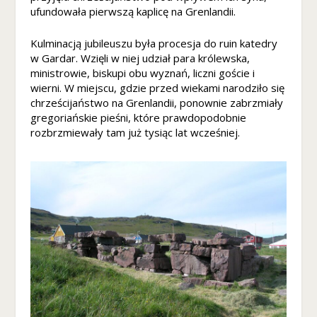
ufundowała pierwszą kaplicę na Grenlandii.
M
a
rk
Kulminacją jubileuszu była procesja do ruin katedry
e
w Gardar. Wzięli w niej udział para królewska,
ti
ministrowie, biskupi obu wyznań, liczni goście i
n
wierni. W miejscu, gdzie przed wiekami narodziło się
g
chrześcijaństwo na Grenlandii, ponownie zabrzmiały
U
gregoriańskie pieśni, które prawdopodobnie
d
rozbrzmiewały tam już tysiąc lat wcześniej.
o
st
ę
p
ni
aj
ą
c
s
w
oj
e
z