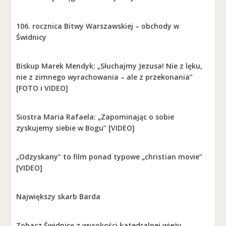
106. rocznica Bitwy Warszawskiej – obchody w
Świdnicy
Biskup Marek Mendyk: „Słuchajmy Jezusa! Nie z lęku,
nie z zimnego wyrachowania – ale z przekonania”
[FOTO i VIDEO]
Siostra Maria Rafaela: „Zapominając o sobie
zyskujemy siebie w Bogu” [VIDEO]
„Odzyskany” to film ponad typowe „christian movie”
[VIDEO]
Największy skarb Barda
Zobacz Świdnicę z wysokości katedralnej wieży