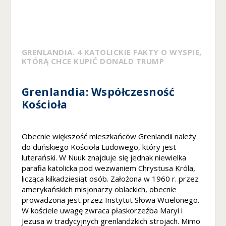
z
e
ni
e
A
GRENLANDIA. 4 KATOLICKIE FAKTY O WYSPIE,
b
KTÓRĄ CHCE KUPIĆ DONALD TRUMP
y
n
a
Grenlandia: Współczesność
s
Kościoła
z
a
st
Obecnie większość mieszkańców Grenlandii należy
r
do duńskiego Kościoła Ludowego, który jest
o
luterański. W Nuuk znajduje się jednak niewielka
n
a
parafia katolicka pod wezwaniem Chrystusa Króla,
in
licząca kilkadziesiąt osób. Założona w 1960 r. przez
te
amerykańskich misjonarzy oblackich, obecnie
r
prowadzona jest przez Instytut Słowa Wcielonego.
n
W kościele uwagę zwraca płaskorzeźba Maryi i
et
Jezusa w tradycyjnych grenlandzkich strojach. Mimo