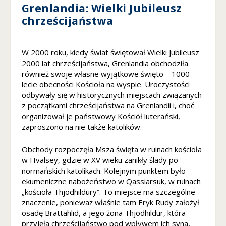
Grenlandia: Wielki Jubileusz
ni
chrześcijaństwa
k
n
ą
z
W 2000 roku, kiedy świat świętował Wielki Jubileusz
e
2000 lat chrześcijaństwa, Grenlandia obchodziła
st
również swoje własne wyjątkowe święto – 1000-
r
lecie obecności Kościoła na wyspie. Uroczystości
o
odbywały się w historycznych miejscach związanych
n
z początkami chrześcijaństwa na Grenlandii i, choć
y
organizował je państwowy Kościół luterański,
in
zaproszono na nie także katolików.
te
r
Obchody rozpoczęła Msza święta w ruinach kościoła
n
w Hvalsey, gdzie w XV wieku zanikły ślady po
et
normańskich katolikach. Kolejnym punktem było
o
ekumeniczne nabożeństwo w Qassiarsuk, w ruinach
w
ej
„kościoła Thjodhildury”. To miejsce ma szczególne
.
znaczenie, ponieważ właśnie tam Eryk Rudy założył
osadę Brattahlid, a jego żona Thjodhildur, która
przyjęła chrześcijaństwo pod wpływem ich syna,