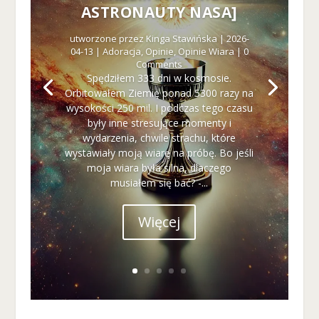
s
ASTRONAUTY NASA]
p
er
utworzone przez
Kinga Stawińska
|
2026-
s
04-13
|
Adoracja
,
Opinie
,
Opinie Wiara
| 0
o
Comments
n
Spędziłem 333 dni w kosmosie.
al
Orbitowałem Ziemię ponad 5300 razy na
iz
wysokości 250 mil. I podczas tego czasu
o
były inne stresujące momenty i
w
wydarzenia, chwile strachu, które
a
wystawiały moją wiarę na próbę. Bo jeśli
n
moja wiara była silna, dlaczego
yc
musiałem się bać? -...
h
tr
Więcej
e
śc
i i
of
er
t.