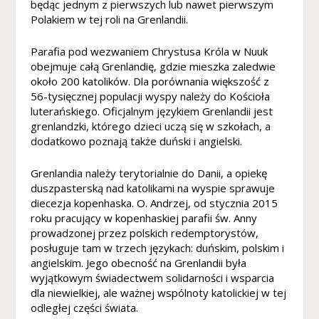
d
będąc jednym z pierwszych lub nawet pierwszym
c
Polakiem w tej roli na Grenlandii.
z
a
Parafia pod wezwaniem Chrystusa Króla w Nuuk
s
obejmuje całą Grenlandię, gdzie mieszka zaledwie
o
około 200 katolików. Dla porównania większość z
d
56-tysięcznej populacji wyspy należy do Kościoła
wi
luterańskiego. Oficjalnym językiem Grenlandii jest
e
grenlandzki, którego dzieci uczą się w szkołach, a
d
dodatkowo poznają także duński i angielski.
z
a
Grenlandia należy terytorialnie do Danii, a opiekę
ni
duszpasterską nad katolikami na wyspie sprawuje
a
n
diecezja kopenhaska. O. Andrzej, od stycznia 2015
a
roku pracujący w kopenhaskiej parafii św. Anny
sz
prowadzonej przez polskich redemptorystów,
ej
posługuje tam w trzech językach: duńskim, polskim i
st
angielskim. Jego obecność na Grenlandii była
r
wyjątkowym świadectwem solidarności i wsparcia
o
dla niewielkiej, ale ważnej wspólnoty katolickiej w tej
n
odległej części świata.
y,