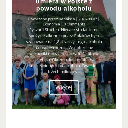
umiera w Polsce z
r
powodu alkoholu
o
n
utworzone przez
Redakcja
|
2026-08-07
|
a
Ekonomia
| 0 Comments
je
Ryszard Stochła: Niecałe sto lat temu
st
spożycie alkoholu przez Polaków było
u
szacowane na 1,8 litra czystego alkoholu
ż
na osobę rocznie. Współczesne
y
wskaźniki mówią o spożyciu 11 litrów
w
spirytusu. Około milion osób jest
a
uzależnionych od alkoholu. Dwa do
n
trzech milionów...
a.
Więcej
D
o
ś
w
ia
d
c