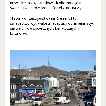
o
niewielkiej liczby katolików ich obecność jest
w
świadectwem różnorodności religijnej na wyspie.
a
d
Historia chrześcijaństwa na Grenlandii to
zi
świadectwo wytrwałości i adaptacji do zmieniających
ał
się warunków społecznych, klimatycznych i
ał
kulturowych.
a
ja
k
n
aj
le
pi
ej
p
o
d
c
z
a
s
t