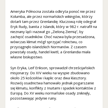
n
o
Ameryka Północna została odkryta ponoć nie przez
ś
ć
Kolumba, ale przez normańskich wikingów, którzy
i
dotarli tam przez Grenlandię. Kluczową rolę odegrał
st
Eryk Rudy, banita z Islandii, który w 982 r. natrafił na
r
nieznany ląd i nazwał go „Zieloną Ziemią”, by
u
zachęcić osadników. Choć nazwa była przesadzona,
kt
wówczas klimat mógł sprzyjać rolnictwu, co
u
przyciągnęło islandzkich Normanów. Z czasem
r
powstały osady, handel kwitł, a Grenlandia miała
ę
własne biskupstwo.
st
r
Syn Eryka, Leif Erikson, sprowadził chrześcijańskich
o
misjonarzy. Do XIV wieku na wyspie zbudowano
n
około 25 kościołów i kaplic oraz dwa klasztory.
y
Rozwój osadnictwa hamowało jednak pogarszanie
in
się klimatu, konflikty z Inuitami i spadek kontaktów z
t
Europą. Do XV wieku normańskie osady zniknęły,
e
pozostawiając jedynie ruiny.
r
n
e