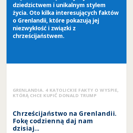
dziedzictwem i unikalnym stylem
ś
m
życia. Oto kilka interesujących faktów
y
o Grenlandii, które pokazują jej
m
niezwykłość i związki z
o
gl
chrześcijaństwem.
i
p
o
p
r
a
w
ić
f
GRENLANDIA. 4 KATOLICKIE FAKTY O WYSPIE,
u
KTÓRĄ CHCE KUPIĆ DONALD TRUMP
n
k
cj
Chrześcijaństwo na Grenlandii.
o
Fokę codzienną daj nam
n
dzisiaj...
al