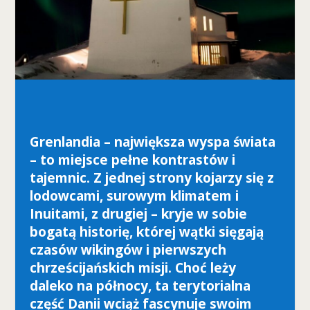
nie są
opcjonalne. Są
one potrzebne
do
funkcjonowania
strony
internetowej.
S
Grenlandia – największa wyspa świata
t
– to miejsce pełne kontrastów i
a
tajemnic. Z jednej strony kojarzy się z
t
lodowcami, surowym klimatem i
y
s
Inuitami, z drugiej – kryje w sobie
t
bogatą historię, której wątki sięgają
y
czasów wikingów i pierwszych
k
a
chrześcijańskich misji. Choć leży
A
daleko na północy, ta terytorialna
b
część Danii wciąż fascynuje swoim
y