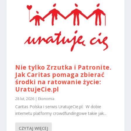
o
b
ac
z
e
ni
e
s
p
er
s
o
Nie tylko Zrzutka i Patronite.
n
Jak Caritas pomaga zbierać
ali
z
środki na ratowanie życie:
o
UratujeCie.pl
w
a
28 lut, 2026
|
Ekonomia
n
Caritas Polska i serwis UratujeCie.pl: W dobie
yc
h
internetu platformy crowdfundingowe takie jak...
tr
e
CZYTAJ WIĘCEJ
śc