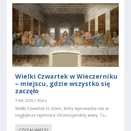
y
n
a
s
z
a
st
r
o
n
a
in
t
e
Wielki Czwartek w Wieczerniku
r
– miejscu, gdzie wszystko się
n
zaczęło
e
t
2 kwi, 2026
|
Wiara
o
w
Wielki Czwartek to dzień, który wprowadza nas w
a
najgłębsze tajemnice chrześcijańskiej wiary. To...
d
zi
ał
CZYTAJ WIĘCEJ