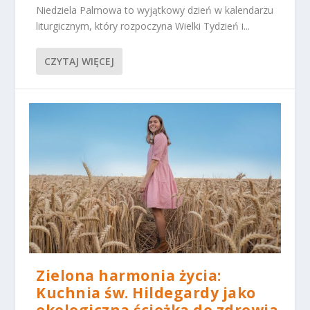
ik
Niedziela Palmowa to wyjątkowy dzień w kalendarzu
i
liturgicznym, który rozpoczyna Wielki Tydzień i...
c
o
o
CZYTAJ WIĘCEJ
ki
e,
ni
e
kt
ó
r
e
f
u
n
k
cj
e
z
ni
Zielona harmonia życia:
k
Kuchnia św. Hildegardy jako
n
ą