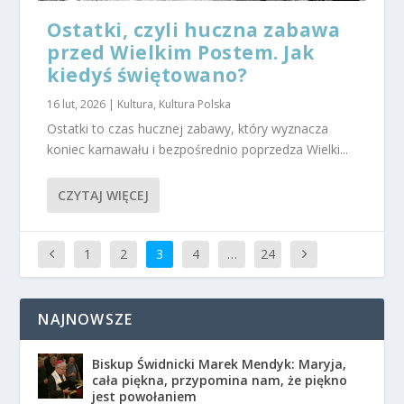
Ostatki, czyli huczna zabawa
przed Wielkim Postem. Jak
kiedyś świętowano?
16 lut, 2026
|
Kultura
,
Kultura Polska
Ostatki to czas hucznej zabawy, który wyznacza
koniec karnawału i bezpośrednio poprzedza Wielki...
CZYTAJ WIĘCEJ
1
2
3
4
…
24
NAJNOWSZE
Biskup Świdnicki Marek Mendyk: Maryja,
cała piękna, przypomina nam, że piękno
jest powołaniem