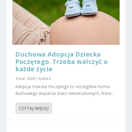
ni
a
n
as
z
ej
st
ro
n
Duchowa Adopcja Dziecka
y,
Poczętego. Trzeba walczyć o
z
wi
każde życie
ęk
sz
4 mar, 2026
|
Kultura
as
Adopcja Dziecka Poczętego to szczególna forma
z
duchowego wsparcia dzieci nienarodzonych, które...
sz
a
n
CZYTAJ WIĘCEJ
sę
n
a
z