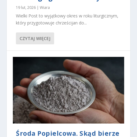
19 lut, 2026
|
Wiara
Wielki Post to wyjątkowy okres w roku liturgicznym,
który przygotowuje chrześcijan do...
CZYTAJ WIĘCEJ
Środa Popielcowa. Skąd bierze