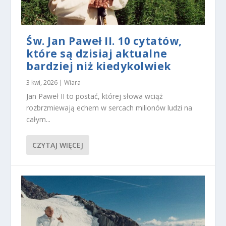
ej
,
n
a
Św. Jan Paweł II. 10 cytatów,
p
które są dzisiaj aktualne
o
bardziej niż kiedykolwiek
d
st
3 kwi, 2026
|
Wiara
a
w
Jan Paweł II to postać, której słowa wciąż
ie
rozbrzmiewają echem w sercach milionów ludzi na
t
całym...
e
g
o,
CZYTAJ WIĘCEJ
ja
k
st
r
o
n
a
je