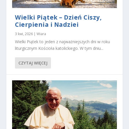
ś
ć
i
Wielki Piątek – Dzień Ciszy,
st
Cierpienia i Nadziei
r
u
3 kwi, 2026
|
Wiara
kt
u
Wielki Piątek to jeden z najważniejszych dni w roku
r
liturgicznym Kościoła katolickiego. W tym dniu...
ę
st
r
CZYTAJ WIĘCEJ
o
n
y
in
t
e
r
n
e
t
o
w