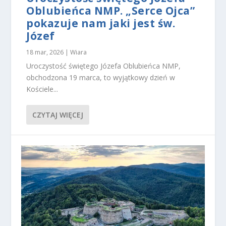
et
Oblubieńca NMP. „Serce Ojca”
in
pokazuje nam jaki jest św.
g
Józef
U
d
18 mar, 2026
|
Wiara
o
Uroczystość świętego Józefa Oblubieńca NMP,
st
ę
obchodzona 19 marca, to wyjątkowy dzień w
p
Kościele...
ni
aj
ą
CZYTAJ WIĘCEJ
c
s
w
oj
e
za
in
te
re
s
o