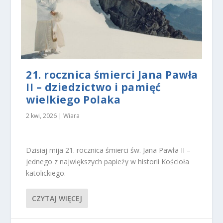
st
u
ż
y
w
a
n
a.
21. rocznica śmierci Jana Pawła
II – dziedzictwo i pamięć
wielkiego Polaka
D
o
2 kwi, 2026
|
Wiara
ś
w
ia
d
Dzisiaj mija 21. rocznica śmierci św. Jana Pawła II –
c
jednego z największych papieży w historii Kościoła
z
katolickiego.
e
ni
e
CZYTAJ WIĘCEJ
A
b