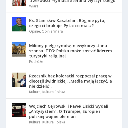
trzeźwości Prymasa Stefana Wyszyńskiego
Wiara
Ks. Stanisław Kasztelan: Bóg nie pyta,
czego ci brakuje. Pyta: co masz?
Opinie
,
Opinie Wiara
Miliony pielgrzymów, niewykorzystana
szansa. TTG: Polska może zostać liderem
turystyki religijnej
Podróże
Rzecznik bez koloratki rozpoczął pracę w
diecezji świdnickiej. „Media mają łączyć, a
nie dzielić”.
Kultura
,
Kultura Polska
Wojciech Cejrowski i Paweł Lisicki wydali
„Antysystem”. O Trumpie, Europie i
polskiej wojnie plemion
Kultura
,
Kultura Polska