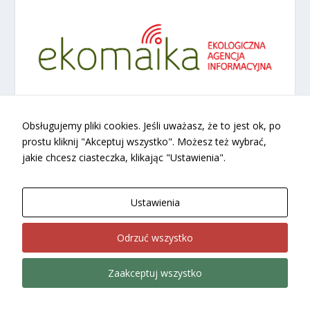
Obsługujemy pliki cookies. Jeśli uważasz, że to jest ok, po
prostu kliknij "Akceptuj wszystko". Możesz też wybrać,
ARCHE TRAVEL
jakie chcesz ciasteczka, klikając "Ustawienia".
Ustawienia
Odrzuć wszystko
Zaakceptuj wszystko
Wiara
Kultura
Home
Ekonomia
Opinie