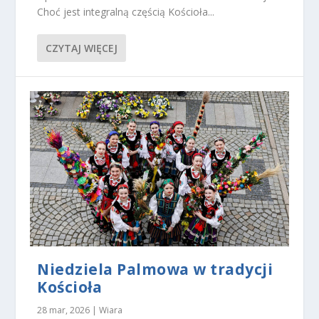
r
Choć jest integralną częścią Kościoła...
z
ej
ś
CZYTAJ WIĘCEJ
ci
a
n
a
ni
ą.
Je
śl
i
o
d
r
z
u
ci
s
Niedziela Palmowa w tradycji
z
Kościoła
t
e
28 mar, 2026
|
Wiara
pl