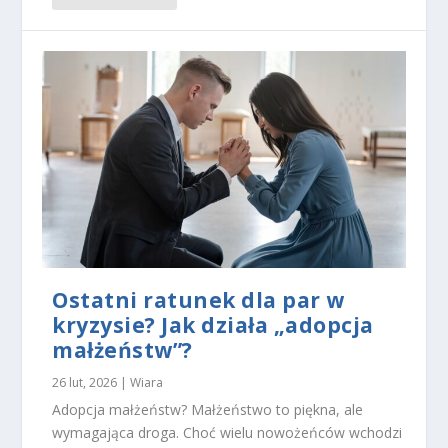
i i
of
er
t.
Ostatni ratunek dla par w
kryzysie? Jak działa „adopcja
małżeństw”?
26 lut, 2026
|
Wiara
Adopcja małżeństw? Małżeństwo to piękna, ale
wymagająca droga. Choć wielu nowożeńców wchodzi