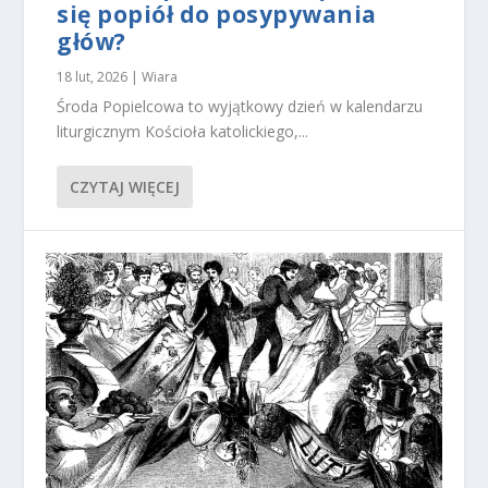
się popiół do posypywania
głów?
18 lut, 2026
|
Wiara
Środa Popielcowa to wyjątkowy dzień w kalendarzu
liturgicznym Kościoła katolickiego,...
CZYTAJ WIĘCEJ