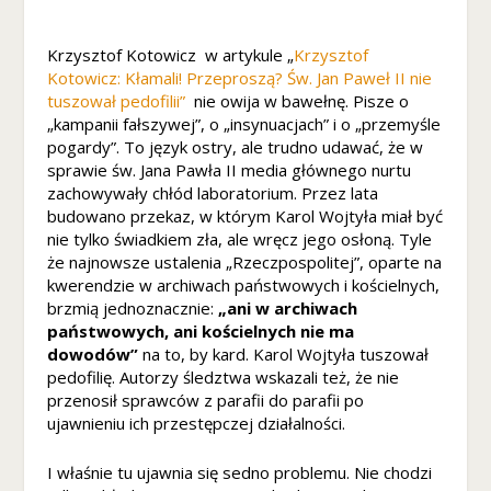
n
o
ś
Krzysztof Kotowicz w artykule „
Krzysztof
ć
Kotowicz: Kłamali! Przeproszą? Św. Jan Paweł II nie
i
tuszował pedofilii”
nie owija w bawełnę. Pisze o
st
„kampanii fałszywej”, o „insynuacjach” i o „przemyśle
r
pogardy”. To język ostry, ale trudno udawać, że w
u
sprawie św. Jana Pawła II media głównego nurtu
kt
zachowywały chłód laboratorium. Przez lata
u
budowano przekaz, w którym Karol Wojtyła miał być
r
nie tylko świadkiem zła, ale wręcz jego osłoną. Tyle
ę
że najnowsze ustalenia „Rzeczpospolitej”, oparte na
st
kwerendzie w archiwach państwowych i kościelnych,
r
brzmią jednoznacznie:
„ani w archiwach
o
państwowych, ani kościelnych nie ma
n
dowodów”
na to, by kard. Karol Wojtyła tuszował
y
pedofilię. Autorzy śledztwa wskazali też, że nie
in
przenosił sprawców z parafii do parafii po
t
ujawnieniu ich przestępczej działalności.
e
r
n
I właśnie tu ujawnia się sedno problemu. Nie chodzi
e