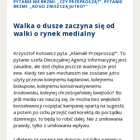
PYTANIE NIE BRZMI: „CZY PRZEPROSZĄ?”. PYTANIE
BRZMI: „KOGO ZNISZCZĄ JUTRO?”
Walka o dusze zaczyna się od
walki o rynek medialny
Krzysztof Kotowicz pyta: „Kłamali! Przeproszą?”. To
pytanie szefa Diecezjalnej Agencji Informacyjnej jest
zasadne, ale dziś chyba jeszcze ważniejsze jest
inne. Kiedy ten sam mechanizm nie zostanie jutro
użyty przeciw kolejnemu kapłanowi, kolejnemu
biskupowi, kolejnemu konserwatywnemu
środowisku, kolejnej chrześcijańskiej świętości? Bo
jeśli media raz nauczą się, że można bez więkskich
konsekwencji rozpętać kampanię opartą na sugestii,
a potem po cichu przejść nad korektą do porządku
dziennego, to będą to robić dalej. Nie z umiłowania
prawdy, tylko z umiłowania wpływu.
I dlatego ta sprawa nie dotyczy już tylko pamięci o