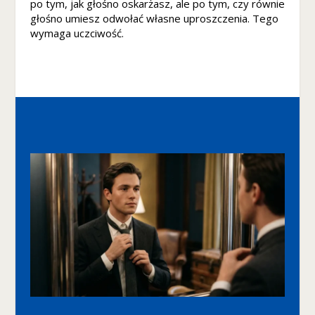
po tym, jak głośno oskarżasz, ale po tym, czy równie
M
głośno umiesz odwołać własne uproszczenia. Tego
a
wymaga uczciwość.
rk
e
ti
n
g
U
d
o
st
ę
p
ni
aj
ą
c
s
w
oj
e
z