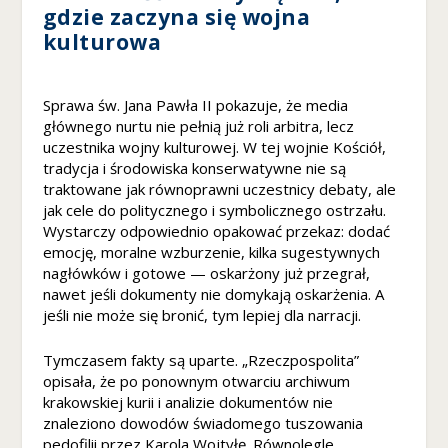
gdzie zaczyna się wojna
kulturowa
Sprawa św. Jana Pawła II pokazuje, że media
głównego nurtu nie pełnią już roli arbitra, lecz
uczestnika wojny kulturowej. W tej wojnie Kościół,
tradycja i środowiska konserwatywne nie są
traktowane jak równoprawni uczestnicy debaty, ale
jak cele do politycznego i symbolicznego ostrzału.
Wystarczy odpowiednio opakować przekaz: dodać
emocję, moralne wzburzenie, kilka sugestywnych
nagłówków i gotowe — oskarżony już przegrał,
nawet jeśli dokumenty nie domykają oskarżenia. A
jeśli nie może się bronić, tym lepiej dla narracji.
Tymczasem fakty są uparte. „Rzeczpospolita”
opisała, że po ponownym otwarciu archiwum
krakowskiej kurii i analizie dokumentów nie
znaleziono dowodów świadomego tuszowania
pedofilii przez Karola Wojtyłę. Równolegle