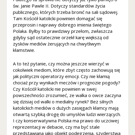
św. Janie Pawle II. Dotyczy standardów życia
publicznego, których trzeba bronić na sali sądowej.
Tam Kościół katolicki powinien domagać się
przeprosin i naprawy dobrego imienia świętego
Polaka. Byłby to prawdziwy przełom, zwłaszcza
gdyby sąd ostatecznie orzekł karę większą od
zysków mediów żerujących na chwytliwym
kłamstwie.
A to też pytanie, czy można jeszcze wierzyć w
cokolwiek mediom, które zbyt często zachowują się
jak polityczni operatorzy emocji. Czy nie kłamią
chociaż przy wynikach meczów i prognozie pogody?
Czy Kościół katolicki nie powinien w swej
powszechności zrozumieć, ze walka o owce zaczyna
się dzisiaj od walki o medialny rynek? Bez silnych
katolickich mediów o dużych zasięgach kłamcy mają
otwartą szybką drogę do umysłów ludzi wierzących.
I czy konserwatywna Polska ma prawo do uczciwej
reprezentacji w debacie, czy ma być stale
przedstawiana jako obiekt podejrzenia, szyderstwa