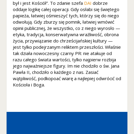
o
był i jest Kościół”. To zdanie szefa
DAI
dobrze
w
oddaje logikę całej operacji. Gdy osłabi się świętego
a
papieża, łatwiej ośmieszyć tych, którzy się do niego
d
odwołują. Gdy zburzy się pomnik, łatwiej wmówić
zi
opinii publicznej, że wszystko, co z niego wyrosło —
ał
etyka, tradycja, konserwatywna wrażliwość, obrona
ał
życia, przywiązanie do chrześcijańskiej kultury —
a
jest tylko podejrzanym reliktem przeszłości. Właśnie
ja
tak działa nowoczesny czarny PR: nie atakuje od
k
razu całego świata wartości, tylko najpierw rozbija
n
jego najważniejsze figury. Im nie chodziło o św. Jana
aj
Pawła II, chodziło o każdego z nas. Zasiać
le
wątpliwość, podkopoać wiarę a najlepiej odwrócić od
pi
Kościoła i Boga.
ej
p
o
d
c
z
a
s
t