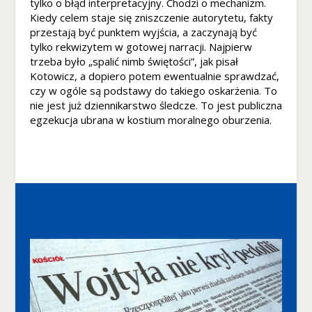
tylko o błąd interpretacyjny. Chodzi o mechanizm.
t
Kiedy celem staje się zniszczenie autorytetu, fakty
o
przestają być punktem wyjścia, a zaczynają być
w
tylko rekwizytem w gotowej narracji. Najpierw
ej
trzeba było „spalić nimb świętości”, jak pisał
,
Kotowicz, a dopiero potem ewentualnie sprawdzać,
n
czy w ogóle są podstawy do takiego oskarżenia. To
a
nie jest już dziennikarstwo śledcze. To jest publiczna
p
egzekucja ubrana w kostium moralnego oburzenia.
o
d
st
a
w
ie
t
e
g
o
,
ja
k
st