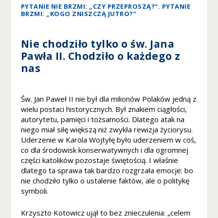
z
PYTANIE NIE BRZMI: „CZY PRZEPROSZĄ?”. PYTANIE
BRZMI: „KOGO ZNISZCZĄ JUTRO?”
e
ni
e
Nie chodziło tylko o św. Jana
A
Pawła II. Chodziło o każdego z
b
y
nas
n
a
s
Św. Jan Paweł II nie był dla milionów Polaków jedną z
z
wielu postaci historycznych. Był znakiem ciągłości,
a
autorytetu, pamięci i tożsamości. Dlatego atak na
st
niego miał siłę większą niż zwykła rewizja życiorysu.
r
Uderzenie w Karola Wojtyłę było uderzeniem w coś,
o
co dla środowisk konserwatywnych i dla ogromnej
n
części katolików pozostaje świętością. I właśnie
a
dlatego ta sprawa tak bardzo rozgrzała emocje: bo
in
nie chodziło tylko o ustalenie faktów, ale o politykę
te
symboli.
r
n
et
Krzyszto Kotowicz ujął to bez znieczulenia: „celem