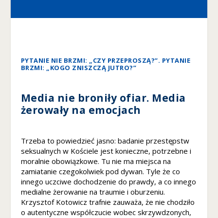
s
z
te
pl
ik
i
PYTANIE NIE BRZMI: „CZY PRZEPROSZĄ?”. PYTANIE
c
BRZMI: „KOGO ZNISZCZĄ JUTRO?”
o
o
ki
Media nie broniły ofiar. Media
e,
żerowały na emocjach
ni
e
kt
ó
Trzeba to powiedzieć jasno: badanie przestępstw
r
seksualnych w Kościele jest konieczne, potrzebne i
e
moralnie obowiązkowe. Tu nie ma miejsca na
fu
zamiatanie czegokolwiek pod dywan. Tyle że co
n
innego uczciwe dochodzenie do prawdy, a co innego
k
medialne żerowanie na traumie i oburzeniu.
cj
Krzysztof Kotowicz trafnie zauważa, że nie chodziło
e
o autentyczne współczucie wobec skrzywdzonych,
z