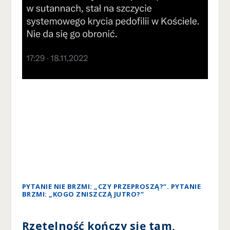
PYTANIE NIE BRZMI: „CZY PRZEPROSZĄ?”. PYTANIE
BRZMI: „KOGO ZNISZCZĄ JUTRO?”
Rzetelność kończy się tam,