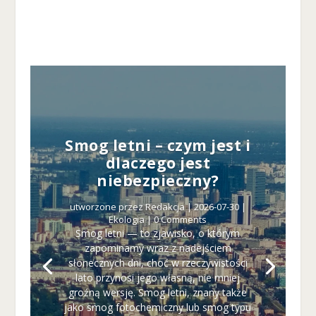
Smog letni – czym jest i
dlaczego jest
niebezpieczny?
utworzone przez
Redakcja
|
2026-07-30
|
Ekologia
| 0 Comments
Smog letni — to zjawisko, o którym
zapominamy wraz z nadejściem
słonecznych dni, choć w rzeczywistości
lato przynosi jego własną, nie mniej
groźną wersję. Smog letni, znany także
jako smog fotochemiczny lub smog typu