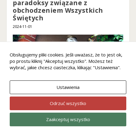
paradoksy związane z
obchodzeniem Wszystkich
Świętych
2024-11-01
Obsługujemy pliki cookies. Jeśli uważasz, że to jest ok,
po prostu kliknij "Akceptuj wszystko". Możesz też
wybrać, jakie chcesz ciasteczka, klikając "Ustawienia".
Ustawienia
Odrzuć wszystko
Krzysztof Kotowicz: Miłosierdzie
nie oznacza naiwności
Zaakceptuj wszystko
2025-07-16
Wiara
Kultura
Home
Ekonomia
Opinie