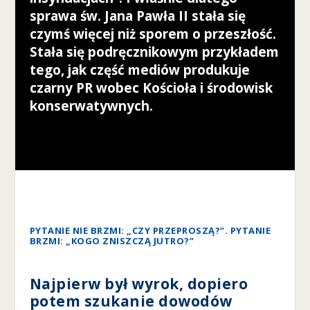
ś
sprawa św. Jana Pawła II stała się
m
czymś więcej niż sporem o przeszłość.
y
Stała się podręcznikowym przykładem
m
o
tego, jak część mediów produkuje
gl
czarny PR wobec Kościoła i środowisk
i
konserwatywnych.
p
o
p
r
a
w
ić
f
u
PYTANIE NIE BRZMI: „CZY PRZEPROSZĄ?”. PYTANIE
n
BRZMI: „KOGO ZNISZCZĄ JUTRO?”
k
cj
o
Najpierw był wyrok, dopiero
n
potem szukanie dowodów
al