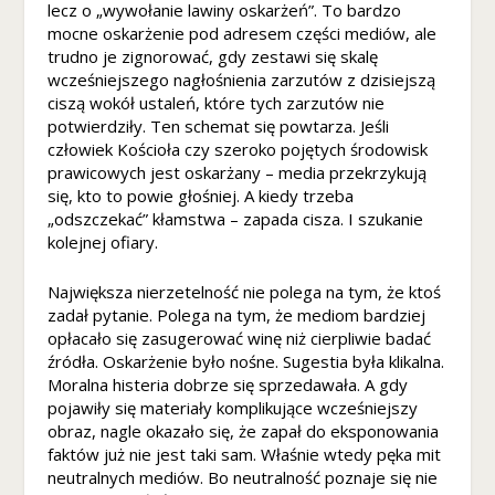
lecz o „wywołanie lawiny oskarżeń”. To bardzo
ni
mocne oskarżenie pod adresem części mediów, ale
k
trudno je zignorować, gdy zestawi się skalę
n
wcześniejszego nagłośnienia zarzutów z dzisiejszą
ą
ciszą wokół ustaleń, które tych zarzutów nie
z
potwierdziły. Ten schemat się powtarza. Jeśli
e
człowiek Kościoła czy szeroko pojętych środowisk
st
prawicowych jest oskarżany – media przekrzykują
r
się, kto to powie głośniej. A kiedy trzeba
o
„odszczekać” kłamstwa – zapada cisza. I szukanie
n
kolejnej ofiary.
y
in
te
Największa nierzetelność nie polega na tym, że ktoś
r
zadał pytanie. Polega na tym, że mediom bardziej
n
opłacało się zasugerować winę niż cierpliwie badać
et
źródła. Oskarżenie było nośne. Sugestia była klikalna.
o
Moralna histeria dobrze się sprzedawała. A gdy
w
pojawiły się materiały komplikujące wcześniejszy
ej
obraz, nagle okazało się, że zapał do eksponowania
.
faktów już nie jest taki sam. Właśnie wtedy pęka mit
neutralnych mediów. Bo neutralność poznaje się nie