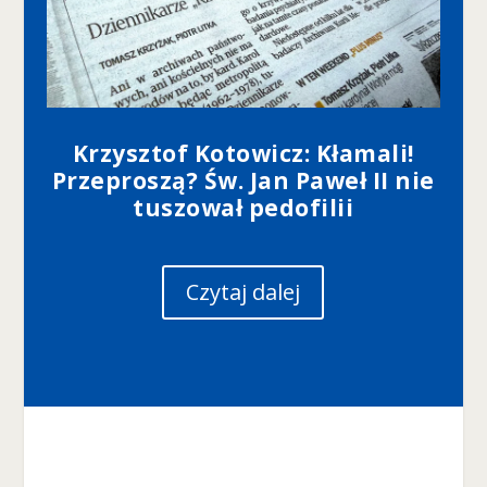
r
o
n
a
je
st
u
Krzysztof Kotowicz: Kłamali!
ż
Przeproszą? Św. Jan Paweł II nie
y
tuszował pedofilii
w
a
n
a.
Czytaj dalej
D
o
ś
w
ia
d
c