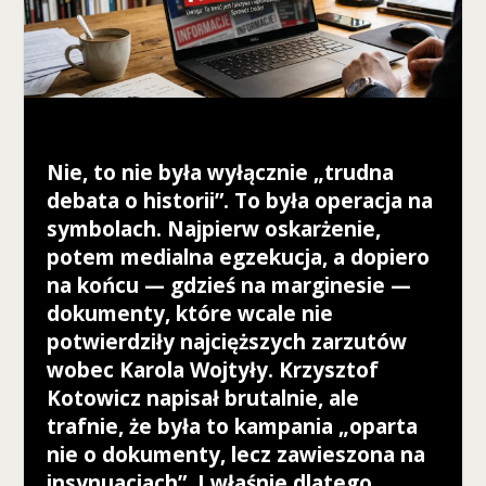
nie są
opcjonalne. Są
one potrzebne
do
funkcjonowania
strony
internetowej.
Nie, to nie była wyłącznie „trudna
debata o historii”. To była operacja na
S
symbolach. Najpierw oskarżenie,
t
potem medialna egzekucja, a dopiero
a
na końcu — gdzieś na marginesie —
t
y
dokumenty, które wcale nie
s
potwierdziły najcięższych zarzutów
t
wobec Karola Wojtyły. Krzysztof
y
k
Kotowicz napisał brutalnie, ale
a
trafnie, że była to kampania „oparta
A
nie o dokumenty, lecz zawieszona na
b
insynuacjach”. I właśnie dlatego
y