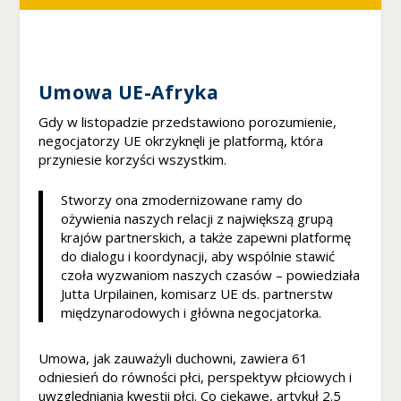
o
w
a
d
zi
Umowa UE-Afryka
ał
ał
Gdy w listopadzie przedstawiono porozumienie,
a
negocjatorzy UE okrzyknęli je platformą, która
ja
przyniesie korzyści wszystkim.
k
n
Stworzy ona zmodernizowane ramy do
aj
le
ożywienia naszych relacji z największą grupą
pi
krajów partnerskich, a także zapewni platformę
ej
do dialogu i koordynacji, aby wspólnie stawić
p
czoła wyzwaniom naszych czasów – powiedziała
o
Jutta Urpilainen, komisarz UE ds. partnerstw
d
międzynarodowych i główna negocjatorka.
c
z
Umowa, jak zauważyli duchowni, zawiera 61
a
odniesień do równości płci, perspektyw płciowych i
s
uwzględniania kwestii płci. Co ciekawe, artykuł 2.5
t