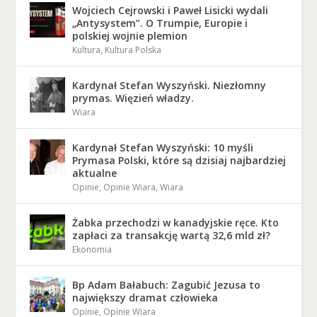
Wojciech Cejrowski i Paweł Lisicki wydali
„Antysystem”. O Trumpie, Europie i
polskiej wojnie plemion
Kultura
,
Kultura Polska
Kardynał Stefan Wyszyński. Niezłomny
prymas. Więzień władzy.
Wiara
Kardynał Stefan Wyszyński: 10 myśli
Prymasa Polski, które są dzisiaj najbardziej
aktualne
Opinie
,
Opinie Wiara
,
Wiara
Żabka przechodzi w kanadyjskie ręce. Kto
zapłaci za transakcję wartą 32,6 mld zł?
Ekonomia
Bp Adam Bałabuch: Zagubić Jezusa to
największy dramat człowieka
Opinie
,
Opinie Wiara