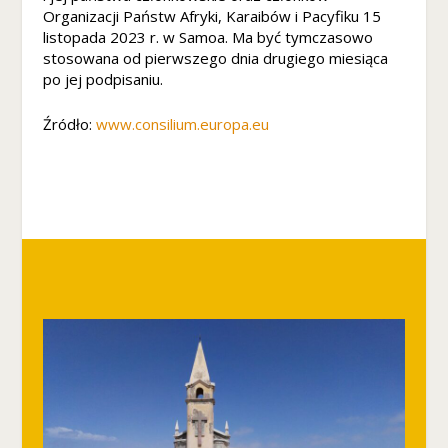
Organizacji Państw Afryki, Karaibów i Pacyfiku 15
M
listopada 2023 r. w Samoa. Ma być tymczasowo
a
stosowana od pierwszego dnia drugiego miesiąca
rk
po jej podpisaniu.
e
ti
n
Źródło:
www.consilium.europa.eu
g
U
d
o
st
ę
p
ni
aj
ą
c
s
w
oj
e
z