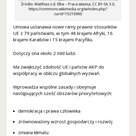
s
Źródło: Matthias v.d. Elbe – Praca własna, CC BY-SA 3.0,
z
https://commons.wikimedia.org/w/index.php?
curid=15216960
te
pl
ik
Umowa ustanawia nowe ramy prawne stosunków
i
UE z 79 państwami, w tym 48 krajami Afryki, 16
c
krajami Karaibów i 15 krajami Pacyfiku.
o
o
Dotyczy ona około 2 mld ludzi.
ki
e,
Ma zwiększyć zdolność UE i państw AKP do
ni
współpracy w obliczu globalnych wyzwań.
e
kt
Wprowadza wspólne zasady i obejmuje
ó
następujących sześć obszarów priorytetowych:
r
e
fu
demokracja i prawa człowieka
n
k
zrównoważony wzrost gospodarczy i rozwój
cj
e
zmiana klimatu
z