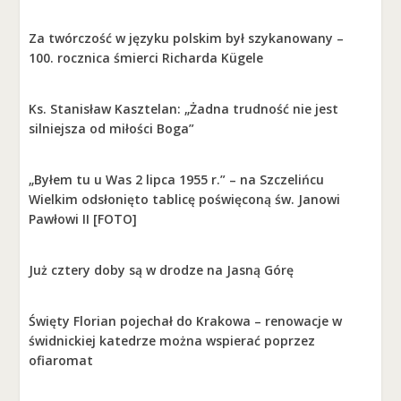
Za twórczość w języku polskim był szykanowany –
100. rocznica śmierci Richarda Kügele
Ks. Stanisław Kasztelan: „Żadna trudność nie jest
silniejsza od miłości Boga”
„Byłem tu u Was 2 lipca 1955 r.” – na Szczelińcu
Wielkim odsłonięto tablicę poświęconą św. Janowi
Pawłowi II [FOTO]
Już cztery doby są w drodze na Jasną Górę
Święty Florian pojechał do Krakowa – renowacje w
świdnickiej katedrze można wspierać poprzez
ofiaromat