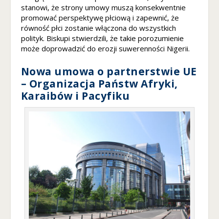
stanowi, że strony umowy muszą konsekwentnie
w
oj
promować perspektywę płciową i zapewnić, że
e
równość płci zostanie włączona do wszystkich
g
polityk. Biskupi stwierdzili, że takie porozumienie
o
może doprowadzić do erozji suwerenności Nigerii.
p
rz
Nowa umowa o partnerstwie UE
ej
– Organizacja Państw Afryki,
ś
Karaibów i Pacyfiku
ci
a
n
a
ni
ą.
Je
śli
o
d
rz
u
ci