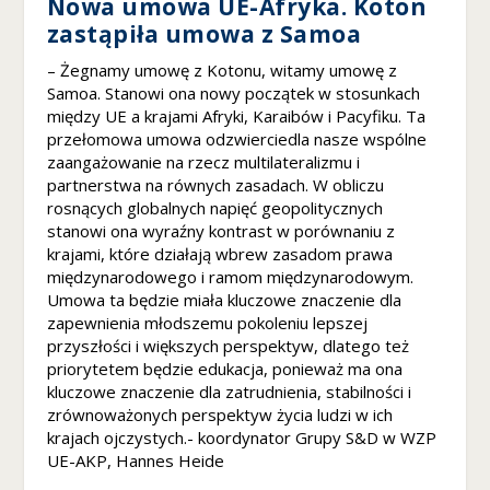
Nowa umowa UE-Afryka. Koton
ś
zastąpiła umowa z Samoa
m
y
– Żegnamy umowę z Kotonu, witamy umowę z
m
Samoa. Stanowi ona nowy początek w stosunkach
o
między UE a krajami Afryki, Karaibów i Pacyfiku. Ta
gl
przełomowa umowa odzwierciedla nasze wspólne
i
zaangażowanie na rzecz multilateralizmu i
p
partnerstwa na równych zasadach. W obliczu
o
rosnących globalnych napięć geopolitycznych
p
stanowi ona wyraźny kontrast w porównaniu z
r
krajami, które działają wbrew zasadom prawa
a
międzynarodowego i ramom międzynarodowym.
w
Umowa ta będzie miała kluczowe znaczenie dla
ić
zapewnienia młodszemu pokoleniu lepszej
f
u
przyszłości i większych perspektyw, dlatego też
n
priorytetem będzie edukacja, ponieważ ma ona
k
kluczowe znaczenie dla zatrudnienia, stabilności i
cj
zrównoważonych perspektyw życia ludzi w ich
o
krajach ojczystych.- koordynator Grupy S&D w WZP
n
UE-AKP, Hannes Heide
al