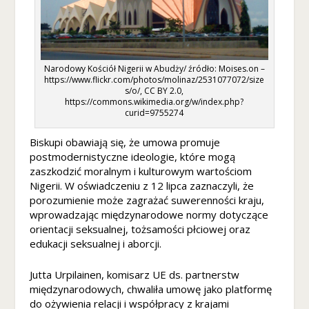
t
o
w
ej
,
Narodowy Kościół Nigerii w Abudży/ źródło: Moises.on –
https://www.flickr.com/photos/molinaz/2531077072/size
n
s/o/, CC BY 2.0,
a
https://commons.wikimedia.org/w/index.php?
p
curid=9755274
o
d
Biskupi obawiają się, że umowa promuje
st
postmodernistyczne ideologie, które mogą
a
zaszkodzić moralnym i kulturowym wartościom
w
Nigerii. W oświadczeniu z 12 lipca zaznaczyli, że
ie
porozumienie może zagrażać suwerenności kraju,
t
wprowadzając międzynarodowe normy dotyczące
e
orientacji seksualnej, tożsamości płciowej oraz
g
edukacji seksualnej i aborcji.
o
,
Jutta Urpilainen, komisarz UE ds. partnerstw
ja
międzynarodowych, chwaliła umowę jako platformę
k
st
do ożywienia relacji i współpracy z krajami