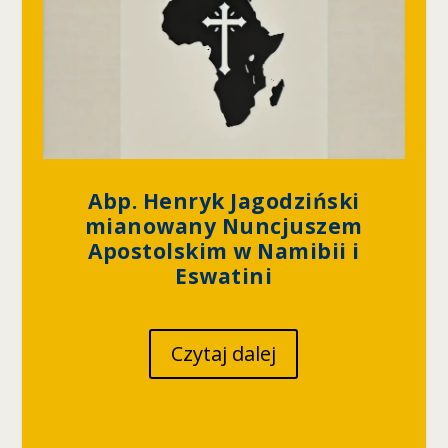
z
e
ni
e
A
b
y
n
a
s
Abp. Henryk Jagodziński
z
mianowany Nuncjuszem
a
Apostolskim w Namibii i
st
r
Eswatini
o
n
a
Czytaj dalej
in
te
r
n
et