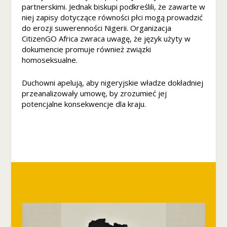
r
partnerskimi. Jednak biskupi podkreślili, że zawarte w
o
niej zapisy dotyczące równości płci mogą prowadzić
n
do erozji suwerenności Nigerii. Organizacja
a
CitizenGO Africa zwraca uwagę, że język użyty w
je
dokumencie promuje również związki
st
homoseksualne.
u
ż
Duchowni apelują, aby nigeryjskie władze dokładniej
y
przeanalizowały umowę, by zrozumieć jej
w
potencjalne konsekwencje dla kraju.
a
n
a.
D
o
ś
w
ia
d
c