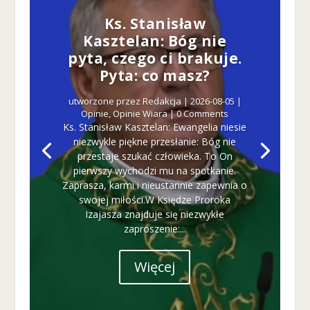
Ks. Stanisław
Kasztelan: Bóg nie
pyta, czego ci brakuje.
Pyta: co masz?
utworzone przez
Redakcja
|
2026-08-05
|
Opinie
,
Opinie Wiara
| 0 Comments
Ks. Stanisław Kasztelan: Ewangelia niesie
niezwykle piękne przesłanie: Bóg nie
przestaje szukać człowieka. To On
pierwszy wychodzi mu na spotkanie.
Zaprasza, karmi i nieustannie zapewnia o
swojej miłości.W Księdze Proroka
Izajasza znajduje się niezwykłe
zaproszenie:...
Więcej