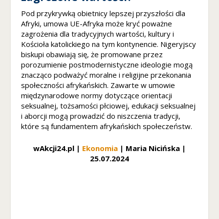
d
c
Pod przykrywką obietnicy lepszej przyszłości dla
z
Afryki, umowa UE-Afryka może kryć poważne
a
zagrożenia dla tradycyjnych wartości, kultury i
s
Kościoła katolickiego na tym kontynencie. Nigeryjscy
o
biskupi obawiają się, że promowane przez
d
porozumienie postmodernistyczne ideologie mogą
wi
znacząco podważyć moralne i religijne przekonania
e
społeczności afrykańskich. Zawarte w umowie
d
międzynarodowe normy dotyczące orientacji
z
seksualnej, tożsamości płciowej, edukacji seksualnej
a
i aborcji mogą prowadzić do niszczenia tradycji,
ni
które są fundamentem afrykańskich społeczeństw.
a
n
wAkcji24.pl |
Ekonomia
| Maria Nicińska |
a
25.07.2024
sz
ej
st
r
o
n
y,