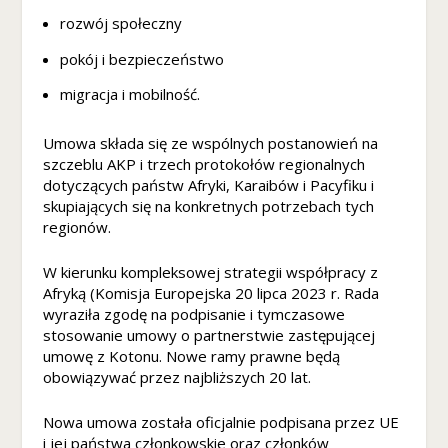
ni
rozwój społeczny
k
pokój i bezpieczeństwo
n
ą
migracja i mobilność.
z
e
st
Umowa składa się ze wspólnych postanowień na
r
szczeblu AKP i trzech protokołów regionalnych
o
dotyczących państw Afryki, Karaibów i Pacyfiku i
n
skupiających się na konkretnych potrzebach tych
y
regionów.
in
te
W kierunku kompleksowej strategii współpracy z
r
Afryką (Komisja Europejska 20 lipca 2023 r. Rada
n
wyraziła zgodę na podpisanie i tymczasowe
et
stosowanie umowy o partnerstwie zastępującej
o
umowę z Kotonu. Nowe ramy prawne będą
w
obowiązywać przez najbliższych 20 lat.
ej
.
Nowa umowa została oficjalnie podpisana przez UE
i jej państwa członkowskie oraz członków