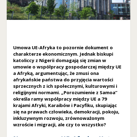
nie są
opcjonalne. Są
one potrzebne
do
funkcjonowania
strony
internetowej.
Umowa UE-Afryka to pozornie dokument o
charakterze ekonomicznym. Jednak biskupi
katoliccy z Nigerii domagają się zmian w
S
umowie o współpracy gospodarczej między UE
t
a Afryką, argumentując, że zmusi ona
a
afrykańskie państwa do przyjęcia wartości
t
sprzecznych z ich społecznymi, kulturowymi i
y
s
religijnymi normami. „Porozumienie z Samoa”
t
określa ramy współpracy między UE a 79
y
krajami Afryki, Karaibów i Pacyfiku, skupiając
k
się na prawach człowieka, demokracji, pokoju,
a
inkluzywnym rozwoju, zrównoważonym
A
wzroście i migracji, ale czy to wszystko?
b
y