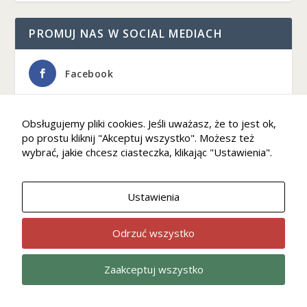
PROMUJ NAS W SOCIAL MEDIACH
Facebook
Youtube
Obsługujemy pliki cookies. Jeśli uważasz, że to jest ok,
po prostu kliknij "Akceptuj wszystko". Możesz też
wybrać, jakie chcesz ciasteczka, klikając "Ustawienia".
Twitter
Ustawienia
Instagram
Odrzuć wszystko
Zaakceptuj wszystko
NASZ PARTNER: EWTN – TELEWIZJA NA
ŻYWO
Wiara
Kultura
Home
Ekonomia
Opinie