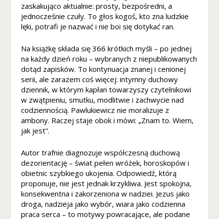
n
zaskakująco aktualnie: prosty, bezpośredni, a
o
jednocześnie czuły. To głos kogoś, kto zna ludzkie
ś
lęki, potrafi je nazwać i nie boi się dotykać ran.
ć
i
Na książkę składa się 366 krótkich myśli – po jednej
st
na każdy dzień roku – wybranych z niepublikowanych
r
dotąd zapisków. To kontynuacja znanej i cenionej
u
serii, ale zarazem coś więcej: intymny duchowy
kt
dziennik, w którym kapłan towarzyszy czytelnikowi
u
w zwątpieniu, smutku, modlitwie i zachwycie nad
r
codziennością. Pawlukiewicz nie moralizuje z
ę
ambony. Raczej staje obok i mówi: „Znam to. Wiem,
st
jak jest”.
r
o
n
Autor trafnie diagnozuje współczesną duchową
y
dezorientację – świat pełen wróżek, horoskopów i
in
obietnic szybkiego ukojenia. Odpowiedź, którą
t
proponuje, nie jest jednak krzykliwa. Jest spokojna,
e
konsekwentna i zakorzeniona w nadziei. Jezus jako
r
droga, nadzieja jako wybór, wiara jako codzienna
n
praca serca – to motywy powracające, ale podane
e