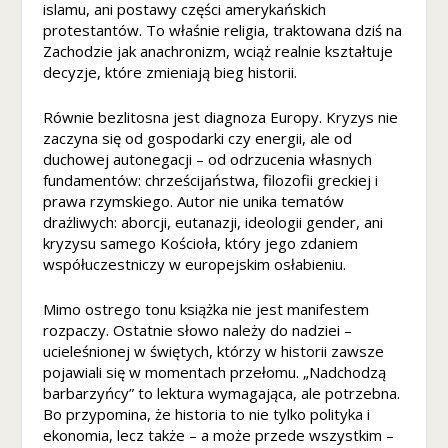
o
islamu, ani postawy części amerykańskich
w
protestantów. To właśnie religia, traktowana dziś na
a
Zachodzie jak anachronizm, wciąż realnie kształtuje
d
decyzje, które zmieniają bieg historii.
zi
ał
Równie bezlitosna jest diagnoza Europy. Kryzys nie
ał
zaczyna się od gospodarki czy energii, ale od
a
duchowej autonegacji – od odrzucenia własnych
ja
fundamentów: chrześcijaństwa, filozofii greckiej i
k
prawa rzymskiego. Autor nie unika tematów
n
drażliwych: aborcji, eutanazji, ideologii gender, ani
aj
kryzysu samego Kościoła, który jego zdaniem
le
współuczestniczy w europejskim osłabieniu.
pi
ej
p
Mimo ostrego tonu książka nie jest manifestem
o
rozpaczy. Ostatnie słowo należy do nadziei –
d
ucieleśnionej w świętych, którzy w historii zawsze
c
pojawiali się w momentach przełomu. „Nadchodzą
z
barbarzyńcy” to lektura wymagająca, ale potrzebna.
a
Bo przypomina, że historia to nie tylko polityka i
s
ekonomia, lecz także – a może przede wszystkim –
t