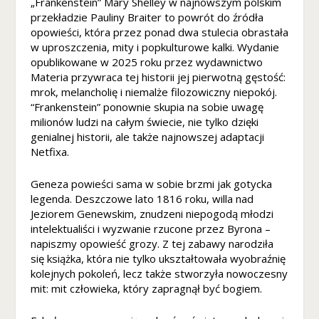
„Frankenstein” Mary Shelley w najnowszym polskim
z
przekładzie Pauliny Braiter to powrót do źródła
wi
opowieści, która przez ponad dwa stulecia obrastała
ę
w uproszczenia, mity i popkulturowe kalki. Wydanie
ks
opublikowane w 2025 roku przez wydawnictwo
z
Materia przywraca tej historii jej pierwotną gęstość:
a
mrok, melancholię i niemalże filozowiczny niepokój.
sz
“Frankenstein” ponownie skupia na sobie uwagę
sz
milionów ludzi na całym świecie, nie tylko dzięki
a
genialnej historii, ale także najnowszej adaptacji
n
Netfixa.
sę
n
a
Geneza powieści sama w sobie brzmi jak gotycka
z
legenda. Deszczowe lato 1816 roku, willa nad
o
Jeziorem Genewskim, znudzeni niepogodą młodzi
b
intelektualiści i wyzwanie rzucone przez Byrona –
a
napiszmy opowieść grozy. Z tej zabawy narodziła
c
się książka, która nie tylko ukształtowała wyobraźnię
z
kolejnych pokoleń, lecz także stworzyła nowoczesny
e
mit: mit człowieka, który zapragnął być bogiem.
ni
e