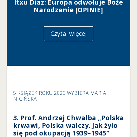
Itxu Diaz: Europa odwołuje Boże
s
Narodzenie [OPINIE]
z
te
pl
ik
Czytaj więcej
i
c
o
o
ki
e,
ni
e
kt
ó
5 KSIĄŻEK ROKU 2025 WYBIERA MARIA
r
NICIŃSKA
e
fu
n
3. Prof. Andrzej Chwalba „Polska
k
krwawi, Polska walczy. Jak żyło
cj
e
się pod okupacją 1939–1945”
z