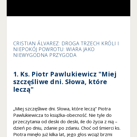
ś
m
y
m
o
gl
i
CRISTIAN ÁLVAREZ: DROGA TRZECH KRÓLI I
p
NIEPOKÓJ POWROTU: WIARA JAKO
o
NIEWYGODNA PRZYGODA
p
r
a
1. Ks. Piotr Pawlukiewicz "Miej
w
szczęśliwe dni. Słowa, które
ić
leczą"
f
u
n
„Miej szczęśliwe dni. Słowa, które leczą” Piotra
k
cj
Pawlukiewicza to książka-obecność. Nie tyle do
o
przeczytania od deski do deski, ile do życia z nią –
n
dzień po dniu, zdanie po zdaniu. Choć od śmierci ks.
al
Piotra minęło już kilka lat, jego głos wciąż brzmi