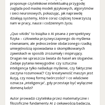
proponuje czytelnikowi intelektualną przygodę:
zagląda pod maskę modeli językowych, algorytmów
i sieci neuronowych, pokazując, jak naprawdę
działają systemy, które coraz częściej towarzyszą
nam w pracy, nauce i codziennym życiu.
„Quo vAIdis” to książka o AI pisana z perspektywy
fizyka – człowieka przyzwyczajonego do myślenia
równaniami, ale jednocześnie obdarzonego rzadką
umiejętnością opowiadania o skomplikowanych
zjawiskach w sposób zrozumiały i inspirujący.
Dragan nie upraszcza świata do haseł ani sloganów.
Zadaje pytania niewygodne: czy sztuczna
inteligencja tylko naśladuje myślenie, czy faktycznie
zaczyna rozumować? Czy kreatywność maszyn jest
iluzją, czy nową formą twórczości? I co właściwie
oznacza „inteligencja”, gdy przestaje być wyłącznie
domeną ludzi?
Autor prowadzi czytelnika przez matematyczne i
filozoficzne fundamenty AI z ciekawością badacza,