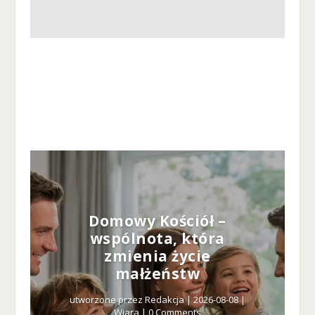
Domowy Kościół –
wspólnota, która
zmienia życie
małżeństw
utworzone przez
Redakcja
|
2026-08-08
|
Wiara
| 0 Comments