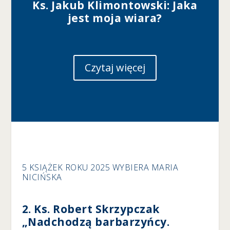
Ks. Jakub Klimontowski: Jaka
r
jest moja wiara?
o
n
a
je
st
Czytaj więcej
u
ż
y
w
a
n
a.
D
5 KSIĄŻEK ROKU 2025 WYBIERA MARIA
o
NICIŃSKA
ś
w
ia
2. Ks. Robert Skrzypczak
d
„Nadchodzą barbarzyńcy.
c