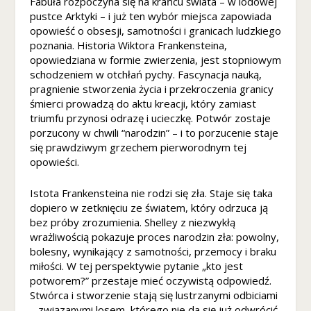
Fabuła rozpoczyna się na krańcu świata – w lodowej
s
pustce Arktyki – i już ten wybór miejsca zapowiada
p
opowieść o obsesji, samotności i granicach ludzkiego
er
poznania. Historia Wiktora Frankensteina,
s
opowiedziana w formie zwierzenia, jest stopniowym
o
schodzeniem w otchłań pychy. Fascynacja nauką,
n
pragnienie stworzenia życia i przekroczenia granicy
al
śmierci prowadzą do aktu kreacji, który zamiast
iz
o
triumfu przynosi odrazę i ucieczkę. Potwór zostaje
w
porzucony w chwili “narodzin” – i to porzucenie staje
a
się prawdziwym grzechem pierworodnym tej
n
opowieści.
yc
h
Istota Frankensteina nie rodzi się zła. Staje się taka
tr
dopiero w zetknięciu ze światem, który odrzuca ją
e
bez próby zrozumienia. Shelley z niezwykłą
śc
wrażliwością pokazuje proces narodzin zła: powolny,
i i
bolesny, wynikający z samotności, przemocy i braku
of
miłości. W tej perspektywie pytanie „kto jest
er
potworem?” przestaje mieć oczywistą odpowiedź.
t.
Stwórca i stworzenie stają się lustrzanymi odbiciami
– związanymi losem, którego nie da się już odwrócić.