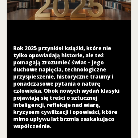
nie są
opcjonalne. Są
one potrzebne
do
funkcjonowania
strony
internetowej.
Rok 2025 przyniósł książki, które nie
tylko opowiadają historie, ale też
pomagają zrozumieć świat – jego
S
t
duchowe napięcia, technologiczne
a
przyspieszenie, historyczne traumy i
t
ponadczasowe pytania o naturę
y
człowieka. Obok nowych wydań klasyki
s
pojawiają się treści o sztucznej
t
inteligencji, refleksje nad wiarą,
y
k
kryzysem cywilizacji i opowieści, które
a
mimo upływu lat brzmią zaskakująco
A
współcześnie.
b
y