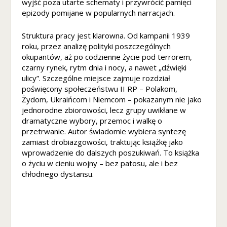
wyjść poza utarte schematy i przywrócić pamięci
M
epizody pomijane w popularnych narracjach.
a
rk
Struktura pracy jest klarowna. Od kampanii 1939
e
roku, przez analizę polityki poszczególnych
ti
okupantów, aż po codzienne życie pod terrorem,
n
czarny rynek, rytm dnia i nocy, a nawet „dźwięki
g
ulicy”. Szczególne miejsce zajmuje rozdział
U
poświęcony społeczeństwu II RP – Polakom,
d
Żydom, Ukraińcom i Niemcom – pokazanym nie jako
o
jednorodne zbiorowości, lecz grupy uwikłane w
st
dramatyczne wybory, przemoc i walkę o
ę
przetrwanie. Autor świadomie wybiera syntezę
p
zamiast drobiazgowości, traktując książkę jako
ni
wprowadzenie do dalszych poszukiwań. To książka
aj
ą
o życiu w cieniu wojny – bez patosu, ale i bez
c
chłodnego dystansu.
s
w
oj
e
z