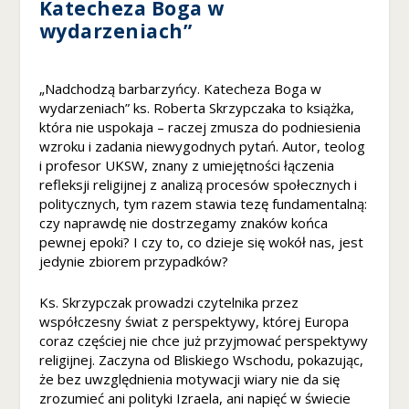
Katecheza Boga w
z
wydarzeniach”
e
ni
e
A
„Nadchodzą barbarzyńcy. Katecheza Boga w
b
wydarzeniach” ks. Roberta Skrzypczaka to książka,
y
która nie uspokaja – raczej zmusza do podniesienia
n
wzroku i zadania niewygodnych pytań. Autor, teolog
a
i profesor UKSW, znany z umiejętności łączenia
s
refleksji religijnej z analizą procesów społecznych i
z
politycznych, tym razem stawia tezę fundamentalną:
a
czy naprawdę nie dostrzegamy znaków końca
st
pewnej epoki? I czy to, co dzieje się wokół nas, jest
r
jedynie zbiorem przypadków?
o
n
Ks. Skrzypczak prowadzi czytelnika przez
a
współczesny świat z perspektywy, której Europa
in
te
coraz częściej nie chce już przyjmować perspektywy
r
religijnej. Zaczyna od Bliskiego Wschodu, pokazując,
n
że bez uwzględnienia motywacji wiary nie da się
et
zrozumieć ani polityki Izraela, ani napięć w świecie