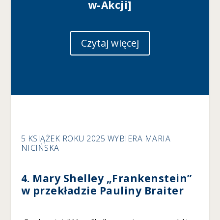
d
w-Akcji]
c
z
a
Czytaj więcej
s
o
d
wi
e
d
z
a
ni
a
5 KSIĄŻEK ROKU 2025 WYBIERA MARIA
n
NICIŃSKA
a
sz
ej
4. Mary Shelley „Frankenstein”
st
w przekładzie Pauliny Braiter
r
o
n
y,