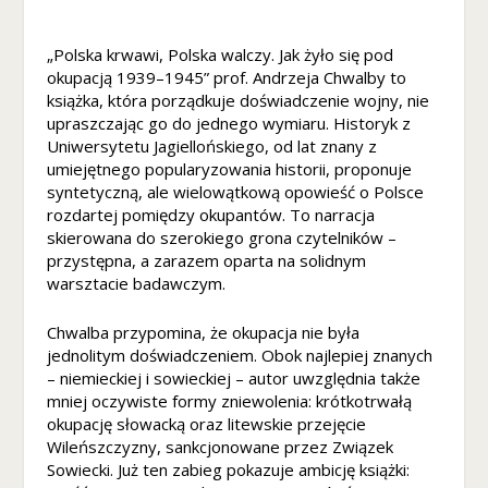
ni
k
„Polska krwawi, Polska walczy. Jak żyło się pod
n
okupacją 1939–1945” prof. Andrzeja Chwalby to
ą
książka, która porządkuje doświadczenie wojny, nie
z
upraszczając go do jednego wymiaru. Historyk z
e
Uniwersytetu Jagiellońskiego, od lat znany z
st
umiejętnego popularyzowania historii, proponuje
r
syntetyczną, ale wielowątkową opowieść o Polsce
o
rozdartej pomiędzy okupantów. To narracja
n
skierowana do szerokiego grona czytelników –
y
przystępna, a zarazem oparta na solidnym
in
warsztacie badawczym.
te
r
n
Chwalba przypomina, że okupacja nie była
et
jednolitym doświadczeniem. Obok najlepiej znanych
o
– niemieckiej i sowieckiej – autor uwzględnia także
w
mniej oczywiste formy zniewolenia: krótkotrwałą
ej
okupację słowacką oraz litewskie przejęcie
.
Wileńszczyzny, sankcjonowane przez Związek
Sowiecki. Już ten zabieg pokazuje ambicję książki: