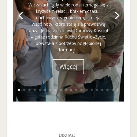
W czasach, gdy wiele rodzin zmaga się z
kryzysem relacji, brakiem czasu i
duchowym zagubieniem, istnieją
wspólnoty, które stają się prawdziwą
oazą. Jedną z nich jest Domowy Kościół
– gałąź rodzinna Ruchu Światło–Życie,
powstała z potrzeby pogłębionej
formacji...
Więcej
UDZIAŁ: