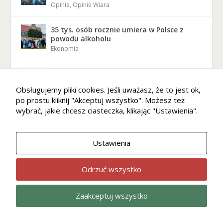
Opinie
,
Opinie Wiara
35 tys. osób rocznie umiera w Polsce z
powodu alkoholu
Ekonomia
Biskup Świdnicki Marek Mendyk w Kaliszu:
Prawo moralne to nie zbiór ograniczeń, ale
Obsługujemy pliki cookies. Jeśli uważasz, że to jest ok,
wybór wolności
po prostu kliknij "Akceptuj wszystko". Możesz też
Opinie
,
Opinie Wiara
wybrać, jakie chcesz ciasteczka, klikając "Ustawienia".
Miesiąc trzeźwości: Historia krucjaty
trzeźwości Prymasa Stefana Wyszyńskiego
Ustawienia
Wiara
Odrzuć wszystko
Ks. Stanisław Kasztelan: Bóg nie pyta,
czego ci brakuje. Pyta: co masz?
Opinie
,
Opinie Wiara
Zaakceptuj wszystko
Wiara
Kultura
Home
Ekonomia
Opinie
Miliony pielgrzymów, niewykorzystana
szansa. TTG: Polska może zostać liderem