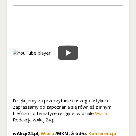
e
z
ni
k
n
ą
z
e
st
r
o
n
y
in
te
r
Dziękujemy za przeczytanie naszego artykułu.
n
Zapraszamy do zapoznania się również z innym
et
treściami o tematyce religijnej w dziale
Wiara
.
o
Redakcja wAkcji24.pl
w
ej
wAkcji24.pl,
Wiara
/MKM, źródło:
Konferencja
.