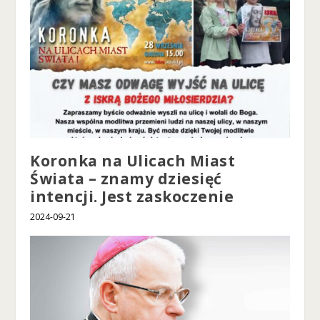
p
o
d
c
z
a
s
o
d
wi
e
Koronka na Ulicach Miast
d
z
Świata – znamy dziesięć
a
intencji. Jest zaskoczenie
ni
a
2024-09-21
n
a
sz
ej
st
r
o