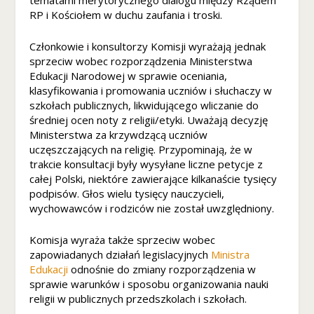
s
RP i Kościołem w duchu zaufania i troski.
t
w
Członkowie i konsultorzy Komisji wyrażają jednak
oj
sprzeciw wobec rozporządzenia Ministerstwa
e
Edukacji Narodowej w sprawie oceniania,
g
klasyfikowania i promowania uczniów i słuchaczy w
o
szkołach publicznych, likwidującego wliczanie do
p
średniej ocen noty z religii/etyki. Uważają decyzję
rz
Ministerstwa za krzywdzącą uczniów
ej
uczęszczających na religię. Przypominają, że w
ś
trakcie konsultacji były wysyłane liczne petycje z
ci
całej Polski, niektóre zawierające kilkanaście tysięcy
a
podpisów. Głos wielu tysięcy nauczycieli,
n
a
wychowawców i rodziców nie został uwzględniony.
ni
ą.
Komisja wyraża także sprzeciw wobec
Je
zapowiadanych działań legislacyjnych
Ministra
śli
Edukacji
odnośnie do zmiany rozporządzenia w
o
sprawie warunków i sposobu organizowania nauki
d
religii w publicznych przedszkolach i szkołach.
rz