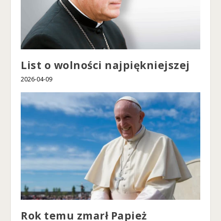
n
y,
z
wi
ę
ks
List o wolności najpiękniejszej
z
a
2026-04-09
sz
sz
a
n
sę
n
a
z
o
b
a
c
z
Rok temu zmarł Papież
e