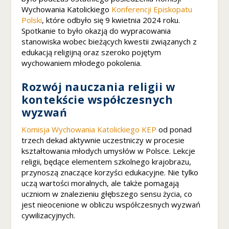
b
Wychowania Katolickiego
Konferencji Episkopatu
y
Polski
, które odbyło się 9 kwietnia 2024 roku.
ś
Spotkanie to było okazją do wypracowania
m
stanowiska wobec bieżących kwestii związanych z
y
edukacją religijną oraz szeroko pojętym
m
wychowaniem młodego pokolenia.
o
gl
Rozwój nauczania religii w
i
kontekście współczesnych
p
o
wyzwań
p
Komisja Wychowania Katolickiego KEP
od ponad
r
trzech dekad aktywnie uczestniczy w procesie
a
kształtowania młodych umysłów w Polsce. Lekcje
w
ić
religii, będące elementem szkolnego krajobrazu,
f
przynoszą znaczące korzyści edukacyjne. Nie tylko
u
uczą wartości moralnych, ale także pomagają
n
uczniom w znalezieniu głębszego sensu życia, co
k
jest nieocenione w obliczu współczesnych wyzwań
cj
cywilizacyjnych.
o