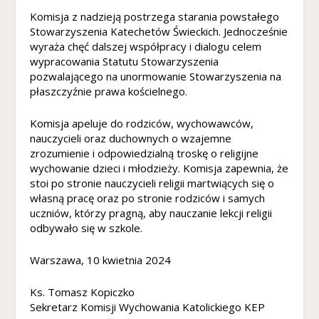
u
Komisja z nadzieją postrzega starania powstałego
ci
Stowarzyszenia Katechetów Świeckich. Jednocześnie
s
wyraża chęć dalszej współpracy i dialogu celem
z
wypracowania Statutu Stowarzyszenia
te
pozwalającego na unormowanie Stowarzyszenia na
pl
płaszczyźnie prawa kościelnego.
ik
i
c
Komisja apeluje do rodziców, wychowawców,
o
nauczycieli oraz duchownych o wzajemne
o
zrozumienie i odpowiedzialną troskę o religijne
ki
wychowanie dzieci i młodzieży. Komisja zapewnia, że
e,
stoi po stronie nauczycieli religii martwiących się o
ni
własną pracę oraz po stronie rodziców i samych
e
uczniów, którzy pragną, aby nauczanie lekcji religii
kt
odbywało się w szkole.
ó
r
Warszawa, 10 kwietnia 2024
e
fu
n
Ks. Tomasz Kopiczko
k
Sekretarz Komisji Wychowania Katolickiego KEP
cj