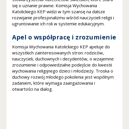
k
się o uznanie prawne. Komisja Wychowania
st
Katolickiego KEP widzi w tym szansę na dalsze
r
rozwijanie profesjonalizmu wśród nauczycieli religii i
o
ugruntowanie ich roli w systemie edukacyjnym.
n
a
Apel o współpracę i zrozumienie
je
st
Komisja Wychowania Katolickiego KEP apeluje do
u
wszystkich zainteresowanych stron: rodziców,
ż
nauczycieli, duchownych i decydentów, o wzajemne
y
zrozumienie i odpowiedzialne podejście do kwestii
w
wychowania religijnego dzieci i młodzieży. Troska o
a
duchowy rozwój młodego pokolenia jest wspólnym
n
zadaniem, które wymaga zaangażowania i
a.
otwartości na dialog.
D
o
ś
w
ia