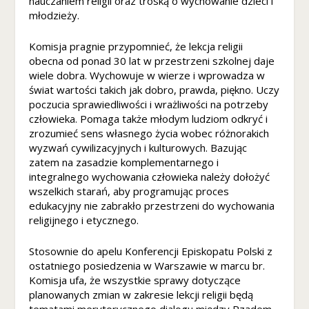
nauczaniem religii oraz troską o wychowanie dzieci i
n
młodzieży.
et
o
w
Komisja pragnie przypomnieć, że lekcja religii
a
obecna od ponad 30 lat w przestrzeni szkolnej daje
d
wiele dobra. Wychowuje w wierze i wprowadza w
zi
świat wartości takich jak dobro, prawda, piękno. Uczy
ał
poczucia sprawiedliwości i wrażliwości na potrzeby
ał
człowieka. Pomaga także młodym ludziom odkryć i
a
zrozumieć sens własnego życia wobec różnorakich
ja
wyzwań cywilizacyjnych i kulturowych. Bazując
k
zatem na zasadzie komplementarnego i
n
integralnego wychowania człowieka należy dołożyć
aj
wszelkich starań, aby programując proces
le
edukacyjny nie zabrakło przestrzeni do wychowania
pi
religijnego i etycznego.
ej
p
Stosownie do apelu Konferencji Episkopatu Polski z
o
d
ostatniego posiedzenia w Warszawie w marcu br.
c
Komisja ufa, że wszystkie sprawy dotyczące
z
planowanych zmian w zakresie lekcji religii będą
a
tematami merytorycznego dialogu między Rządem