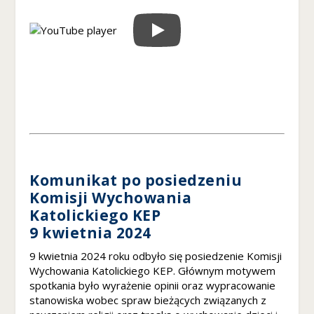
d
c
z
e
ni
e
A
b
y
n
a
s
z
Komunikat po posiedzeniu
a
Komisji Wychowania
st
Katolickiego KEP
r
9 kwietnia 2024
o
n
9 kwietnia 2024 roku odbyło się posiedzenie Komisji
a
Wychowania Katolickiego KEP. Głównym motywem
in
spotkania było wyrażenie opinii oraz wypracowanie
te
stanowiska wobec spraw bieżących związanych z
r