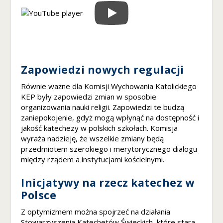
n
e
t
o
w
ej
Zapowiedzi nowych regulacji
,
n
Równie ważne dla Komisji Wychowania Katolickiego
a
KEP były zapowiedzi zmian w sposobie
p
organizowania nauki religii. Zapowiedzi te budzą
o
zaniepokojenie, gdyż mogą wpłynąć na dostępność i
d
jakość katechezy w polskich szkołach. Komisja
st
wyraża nadzieję, że wszelkie zmiany będą
a
przedmiotem szerokiego i merytorycznego dialogu
w
ie
między rządem a instytucjami kościelnymi.
t
e
Inicjatywy na rzecz katechez w
g
Polsce
o
,
Z optymizmem można spojrzeć na działania
ja
Stowarzyszenia Katechetów Świeckich, które stara