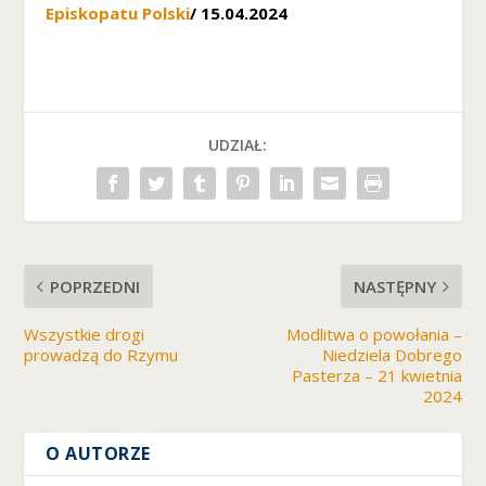
Episkopatu Polski
/ 15.04.2024
M
a
rk
e
UDZIAŁ:
ti
n
g
U
d
o
st
POPRZEDNI
NASTĘPNY
ę
p
Wszystkie drogi
Modlitwa o powołania –
ni
prowadzą do Rzymu
Niedziela Dobrego
aj
Pasterza – 21 kwietnia
ą
2024
c
s
O AUTORZE
w
oj