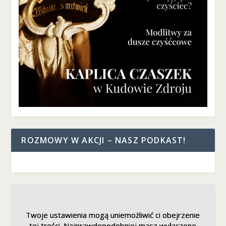
ROZMOWY W AKCJI – NASZ PODKAST!
Twoje ustawienia mogą uniemożliwić ci obejrzenie
Twoje ustawienia mogą uniemożliwić ci obejrzenie
tej treści. Najprawdopodobniej masz wyłączone
tej treści. Najprawdopodobniej masz wyłączone