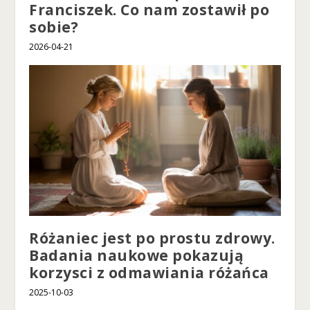
ni
Franciszek. Co nam zostawił po
e
sobie?
s
p
2026-04-21
er
s
o
n
al
iz
o
w
a
n
yc
h
tr
Różaniec jest po prostu zdrowy.
e
Badania naukowe pokazują
śc
i i
korzysci z odmawiania różańca
of
2025-10-03
er