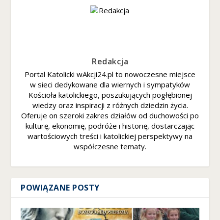
e
z
ai
nt
er
e
Redakcja
s
Portal Katolicki wAkcji24.pl to nowoczesne miejsce
o
w sieci dedykowane dla wiernych i sympatyków
w
a
Kościoła katolickiego, poszukujących pogłębionej
ni
wiedzy oraz inspiracji z różnych dziedzin życia.
a
Oferuje on szeroki zakres działów od duchowości po
i
kulturę, ekonomię, podróże i historię, dostarczając
z
wartościowych treści i katolickiej perspektywy na
a
współczesne tematy.
c
h
o
w
POWIĄZANE POSTY
a
ni
a