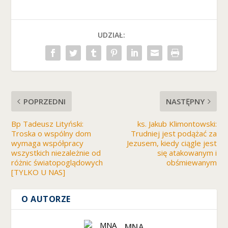
d
c
z
a
UDZIAŁ:
s
o
d
wi
e
d
POPRZEDNI
NASTĘPNY
z
a
Bp Tadeusz Lityński:
ks. Jakub Klimontowski:
ni
Troska o wspólny dom
Trudniej jest podążać za
a
wymaga współpracy
Jezusem, kiedy ciągle jest
n
wszystkich niezależnie od
się atakowanym i
a
różnic światopoglądowych
obśmiewanym
sz
[TYLKO U NAS]
ej
st
r
O AUTORZE
o
n
MNA
y,