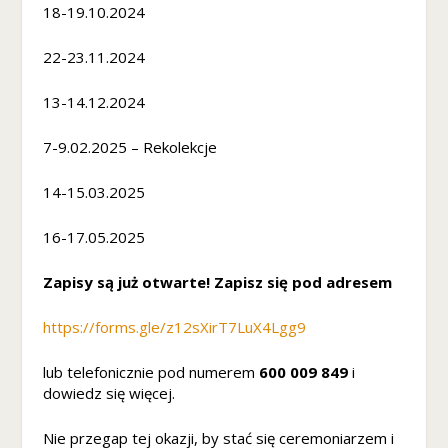
18-19.10.2024
w
oj
e
22-23.11.2024
g
o
13-14.12.2024
p
rz
7-9.02.2025 – Rekolekcje
ej
ś
14-15.03.2025
ci
a
n
16-17.05.2025
a
ni
Zapisy są już otwarte! Zapisz się pod adresem
ą.
Je
https://forms.gle/z12sXirT7LuX4Lgg9
śli
o
lub telefonicznie pod numerem
600 009 849
i
d
dowiedz się więcej.
rz
u
ci
Nie przegap tej okazji, by stać się ceremoniarzem i