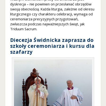
r
dyskrecja – nie powinien on przesłaniać obrzędów
o
swoją obecnością. Każda liturgia, zależnie od okresu
n
liturgicznego czy charakteru celebracji, wymaga od
a
ceremoniarza precyzyjnych przygotowań,
je
zwłaszcza podczas najważniejszych świąt, jak
st
Triduum Sacrum.
u
ż
Diecezja Świdnicka zaprasza do
y
szkoły ceremoniarza i kursu dla
w
a
szafarzy
n
a.
D
o
ś
w
ia
d
c