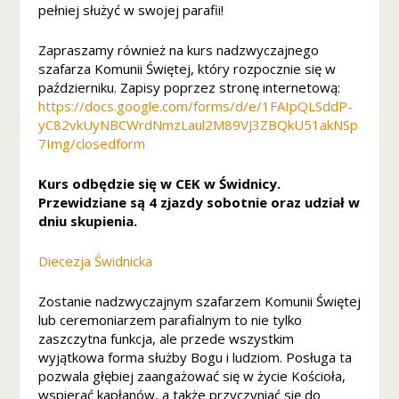
s
pełniej służyć w swojej parafii!
z
te
Zapraszamy również na kurs nadzwyczajnego
pl
szafarza Komunii Świętej, który rozpocznie się w
ik
październiku. Zapisy poprzez stronę internetową:
i
https://docs.google.com/forms/d/e/1FAIpQLSddP-
c
yC82vkUyNBCWrdNmzLaul2M89VJ3ZBQkU51akNSp
o
7Img/closedform
o
ki
Kurs odbędzie się w CEK w Świdnicy.
e,
Przewidziane są 4 zjazdy sobotnie oraz udział w
ni
e
dniu skupienia.
kt
ó
Diecezja Świdnicka
r
e
Zostanie nadzwyczajnym szafarzem Komunii Świętej
fu
lub ceremoniarzem parafialnym to nie tylko
n
zaszczytna funkcja, ale przede wszystkim
k
wyjątkowa forma służby Bogu i ludziom. Posługa ta
cj
pozwala głębiej zaangażować się w życie Kościoła,
e
wspierać kapłanów, a także przyczyniać się do
z