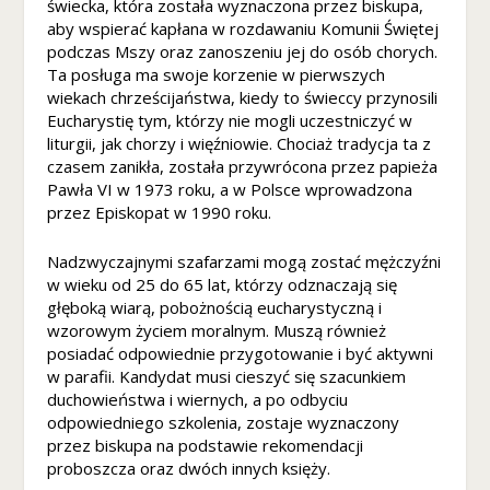
świecka, która została wyznaczona przez biskupa,
ś
aby wspierać kapłana w rozdawaniu Komunii Świętej
m
podczas Mszy oraz zanoszeniu jej do osób chorych.
y
Ta posługa ma swoje korzenie w pierwszych
m
wiekach chrześcijaństwa, kiedy to świeccy przynosili
o
Eucharystię tym, którzy nie mogli uczestniczyć w
gl
liturgii, jak chorzy i więźniowie. Chociaż tradycja ta z
i
czasem zanikła, została przywrócona przez papieża
p
Pawła VI w 1973 roku, a w Polsce wprowadzona
o
przez Episkopat w 1990 roku.
p
r
a
Nadzwyczajnymi szafarzami mogą zostać mężczyźni
w
w wieku od 25 do 65 lat, którzy odznaczają się
ić
głęboką wiarą, pobożnością eucharystyczną i
f
wzorowym życiem moralnym. Muszą również
u
posiadać odpowiednie przygotowanie i być aktywni
n
w parafii. Kandydat musi cieszyć się szacunkiem
k
duchowieństwa i wiernych, a po odbyciu
cj
odpowiedniego szkolenia, zostaje wyznaczony
o
przez biskupa na podstawie rekomendacji
n
proboszcza oraz dwóch innych księży.
al