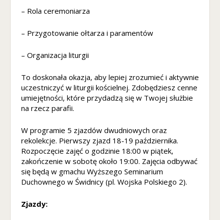
o
– Rola ceremoniarza
w
a
d
– Przygotowanie ołtarza i paramentów
zi
ał
– Organizacja liturgii
ał
a
To doskonała okazja, aby lepiej zrozumieć i aktywnie
ja
uczestniczyć w liturgii kościelnej. Zdobędziesz cenne
k
umiejętności, które przydadzą się w Twojej służbie
n
na rzecz parafii.
aj
le
pi
W programie 5 zjazdów dwudniowych oraz
ej
rekolekcje. Pierwszy zjazd 18-19 października.
p
Rozpoczęcie zajęć o godzinie 18:00 w piątek,
o
zakończenie w sobotę około 19:00. Zajęcia odbywać
d
się będą w gmachu Wyższego Seminarium
c
Duchownego w Świdnicy (pl. Wojska Polskiego 2).
z
a
Zjazdy:
s
t