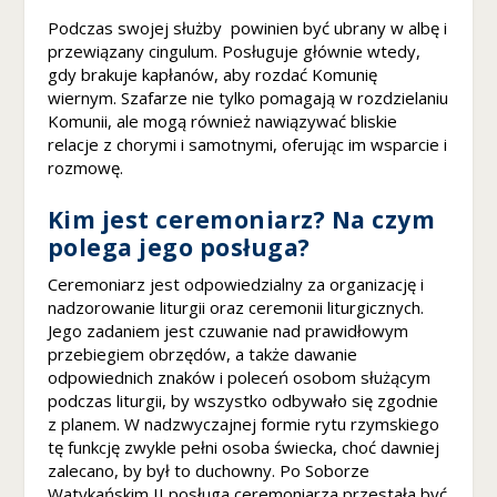
n
Podczas swojej służby powinien być ubrany w albę i
o
przewiązany cingulum. Posługuje głównie wtedy,
ś
gdy brakuje kapłanów, aby rozdać Komunię
ć
i
wiernym. Szafarze nie tylko pomagają w rozdzielaniu
st
Komunii, ale mogą również nawiązywać bliskie
r
relacje z chorymi i samotnymi, oferując im wsparcie i
u
rozmowę.
kt
u
Kim jest ceremoniarz? Na czym
r
polega jego posługa?
ę
st
Ceremoniarz jest odpowiedzialny za organizację i
r
nadzorowanie liturgii oraz ceremonii liturgicznych.
o
Jego zadaniem jest czuwanie nad prawidłowym
n
przebiegiem obrzędów, a także dawanie
y
odpowiednich znaków i poleceń osobom służącym
in
podczas liturgii, by wszystko odbywało się zgodnie
t
z planem. W nadzwyczajnej formie rytu rzymskiego
e
tę funkcję zwykle pełni osoba świecka, choć dawniej
r
zalecano, by był to duchowny. Po Soborze
n
Watykańskim II posługa ceremoniarza przestała być
e