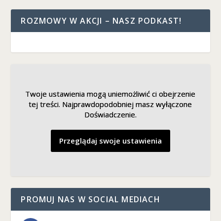
ROZMOWY W AKCJI – NASZ PODKAST!
Twoje ustawienia mogą uniemożliwić ci obejrzenie
Twoje ustawienia mogą uniemożliwić ci obejrzenie
tej treści. Najprawdopodobniej masz wyłączone
tej treści. Najprawdopodobniej masz wyłączone
Doświadczenie.
Doświadczenie.
Przeglądaj swoje ustawienia
Przeglądaj swoje ustawienia
PROMUJ NAS W SOCIAL MEDIACH