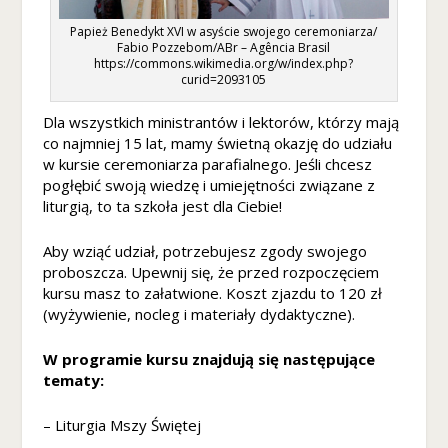
z
e
Papież Benedykt XVI w asyście swojego ceremoniarza/
Fabio Pozzebom/ABr – Agência Brasil
ni
https://commons.wikimedia.org/w/index.php?
e
curid=2093105
A
b
Dla wszystkich ministrantów i lektorów, którzy mają
y
co najmniej 15 lat, mamy świetną okazję do udziału
n
w kursie ceremoniarza parafialnego. Jeśli chcesz
a
pogłębić swoją wiedzę i umiejętności związane z
s
liturgią, to ta szkoła jest dla Ciebie!
z
a
Aby wziąć udział, potrzebujesz zgody swojego
st
r
proboszcza. Upewnij się, że przed rozpoczęciem
o
kursu masz to załatwione. Koszt zjazdu to 120 zł
n
(wyżywienie, nocleg i materiały dydaktyczne).
a
in
W programie kursu znajdują się następujące
te
tematy:
r
n
– Liturgia Mszy Świętej
et