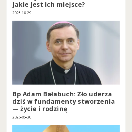
s
Jakie jest ich miejsce?
p
2025-10-29
er
s
o
n
al
iz
o
w
a
n
yc
h
tr
e
Bp Adam Bałabuch: Zło uderza
śc
dziś w fundamenty stworzenia
i i
— życie i rodzinę
of
er
2026-05-30
t.