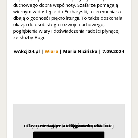
duchowego dobra wspólnoty. Szafarze pomagają
ni
wiernym w dostępie do Eucharystii, a ceremoniarze
k
dbają o godność i piękno liturgii. To także doskonała
n
okazja do osobistego rozwoju duchowego,
ą
z
pogłębienia wiary i doświadczenia radości płynącej
e
ze służby Bogu.
st
r
wAkcji24.pl |
Wiara
| Maria Nicińska | 7.09.2024
o
n
y
in
te
r
n
et
o
w
ej
.
Twoje ustawienia mogą uniemożliwić ci obejrzenie tej treści. Najprawdopodobniej masz wyłączone Doświadczenie.
Twoje ustawienia mogą uniemożliwić ci obejrzenie tej treści. Najprawdopodobniej masz wyłączone Doświadczenie.
Twoje ustawienia mogą uniemożliwić ci obejrzenie tej treści. Najprawdopodobniej masz wyłączone Doświadczenie.