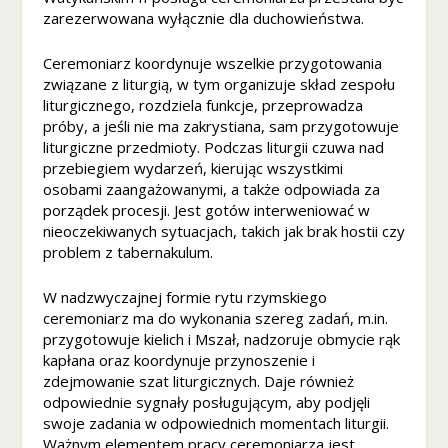
zarezerwowana wyłącznie dla duchowieństwa.
t
o
w
Ceremoniarz koordynuje wszelkie przygotowania
ej
związane z liturgią, w tym organizuje skład zespołu
,
liturgicznego, rozdziela funkcje, przeprowadza
n
próby, a jeśli nie ma zakrystiana, sam przygotowuje
a
liturgiczne przedmioty. Podczas liturgii czuwa nad
p
przebiegiem wydarzeń, kierując wszystkimi
o
osobami zaangażowanymi, a także odpowiada za
d
porządek procesji. Jest gotów interweniować w
st
nieoczekiwanych sytuacjach, takich jak brak hostii czy
a
problem z tabernakulum.
w
ie
W nadzwyczajnej formie rytu rzymskiego
t
ceremoniarz ma do wykonania szereg zadań, m.in.
e
przygotowuje kielich i Mszał, nadzoruje obmycie rąk
g
o
kapłana oraz koordynuje przynoszenie i
,
zdejmowanie szat liturgicznych. Daje również
ja
odpowiednie sygnały posługującym, aby podjęli
k
swoje zadania w odpowiednich momentach liturgii.
st
Ważnym elementem pracy ceremoniarza jest