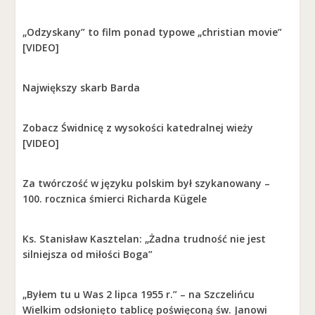
„Odzyskany” to film ponad typowe „christian movie”
[VIDEO]
Największy skarb Barda
Zobacz Świdnicę z wysokości katedralnej wieży
[VIDEO]
Za twórczość w języku polskim był szykanowany –
100. rocznica śmierci Richarda Kügele
Ks. Stanisław Kasztelan: „Żadna trudność nie jest
silniejsza od miłości Boga”
„Byłem tu u Was 2 lipca 1955 r.” – na Szczelińcu
Wielkim odsłonięto tablicę poświęconą św. Janowi