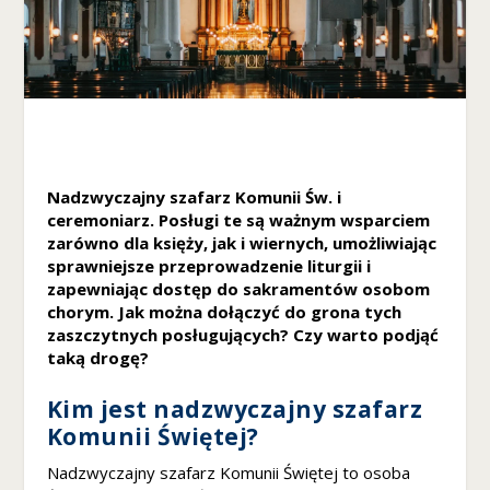
nie są
opcjonalne. Są
one potrzebne
do
funkcjonowania
strony
internetowej.
Nadzwyczajny szafarz Komunii Św. i
ceremoniarz. Posługi te są ważnym wsparciem
S
t
zarówno dla księży, jak i wiernych, umożliwiając
a
sprawniejsze przeprowadzenie liturgii i
t
zapewniając dostęp do sakramentów osobom
y
chorym. Jak można dołączyć do grona tych
s
zaszczytnych posługujących? Czy warto podjąć
t
taką drogę?
y
k
Kim jest nadzwyczajny szafarz
a
Komunii Świętej?
A
b
Nadzwyczajny szafarz Komunii Świętej to osoba
y