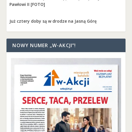
Pawłowi II [FOTO]
Już cztery doby są w drodze na Jasną Górę
NOWY NUMER „W-AKCJI”!