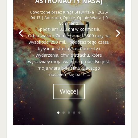
ASTRONAUTY NASA]
ai
nt
utworzone przez
Kinga Stawińska
|
2026-
er
04-13
|
Adoracja
,
Opinie
,
Opinie Wiara
| 0
e
Comments
s
Spędziłem 333 dni w kosmosie.
o
Orbitowałem Ziemię ponad 5300 razy na
w
wysokości 250 mil. I podczas tego czasu
a
były inne stresujące momenty i
ni
wydarzenia, chwile strachu, które
a
wystawiały moją wiarę na próbę. Bo jeśli
i
moja wiara była silna, dlaczego
z
musiałem się bać? -...
a
c
Więcej
h
o
w
a
ni
a
p
o