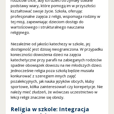
rodziców chce, aby ich dzieci otrzymały solidne
k
podstawy wiary, które pomogą im w przyszłości
st
kształtować swoje życie. Szkoła, oferując
r
profesjonalne zajęcia z religii, wspomaga rodziny w
o
tej misji, zapewniając dzieciom dostęp do
n
wartościowego i strukturalnego nauczania
a
religijnego.
je
st
u
Niezależnie od jakości katechezy w szkole, jej
ż
dostępność jest dzisiaj nieograniczona. W przypadku
y
konieczności dowożenia dzieci na zajęcia
w
katechetyczne przy parafii na zabieganych rodziców
a
spadnie obowiązek dowozu na nie młodszych dzieci.
n
Jednocześnie religia poza szkołą będzie musiała
a.
konkurować z szeregiem innych zajęć
pozalekcyjnych, jak nauka języków obcych, kluby
sportowe, kółka zainteresowań czy korepetycje. Nie
D
należy mieć złudzeń, że wówczas uczestnictwo w
o
lekcji religii znacznie się obniży.
ś
w
Religia w szkole: Integracja
ia