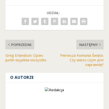
n
y,
UDZIAŁ:
z
wi
ę
ks
z
a
sz
POPRZEDNI
NASTĘPNY
sz
a
Greg Erlandson: Ojciec
Pierwsza Komunia Święta.
n
Justin wyjaśnia wszystko
Czy wiesz czym jest
sę
naprawdę?
n
a
O AUTORZE
z
o
b
a
c
z
e