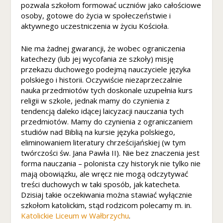
pozwala szkołom formować uczniów jako całościowe
s
osoby, gotowe do życia w społeczeństwie i
t
aktywnego uczestniczenia w życiu Kościoła.
w
oj
e
Nie ma żadnej gwarancji, że wobec ograniczenia
g
katechezy (lub jej wycofania ze szkoły) misję
o
przekazu duchowego podejmą nauczyciele języka
p
polskiego i historii. Oczywiście niezaprzeczalnie
rz
nauka przedmiotów tych doskonale uzupełnia kurs
ej
religii w szkole, jednak mamy do czynienia z
ś
tendencją daleko idącej laicyzacji nauczania tych
ci
przedmiotów. Mamy do czynienia z ograniczaniem
a
studiów nad Biblią na kursie języka polskiego,
n
eliminowaniem literatury chrześcijańskiej (w tym
a
twórczości św. Jana Pawła II). Nie bez znaczenia jest
ni
forma nauczania – polonista czy historyk nie tylko nie
ą.
mają obowiązku, ale wręcz nie mogą odczytywać
Je
treści duchowych w taki sposób, jak katecheta.
śli
Dzisiaj takie oczekiwania można stawiać wyłącznie
o
szkołom katolickim, stąd rodzicom polecamy m. in.
d
Katolickie Liceum w Wałbrzychu
.
rz