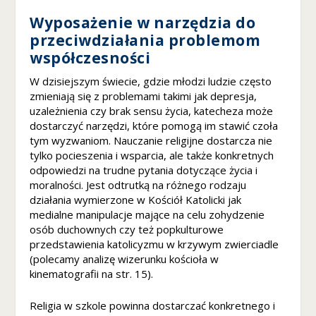
u
ci
Wyposażenie w narzędzia do
s
przeciwdziałania problemom
z
współczesności
te
pl
W dzisiejszym świecie, gdzie młodzi ludzie często
ik
zmieniają się z problemami takimi jak depresja,
i
uzależnienia czy brak sensu życia, katecheza może
c
dostarczyć narzędzi, które pomogą im stawić czoła
o
tym wyzwaniom. Nauczanie religijne dostarcza nie
o
tylko pocieszenia i wsparcia, ale także konkretnych
ki
odpowiedzi na trudne pytania dotyczące życia i
e,
moralności. Jest odtrutką na różnego rodzaju
ni
działania wymierzone w Kościół Katolicki jak
e
medialne manipulacje mające na celu zohydzenie
kt
osób duchownych czy też popkulturowe
ó
przedstawienia katolicyzmu w krzywym zwierciadle
r
(polecamy analizę wizerunku kościoła w
e
fu
kinematografii na str. 15).
n
k
Religia w szkole powinna dostarczać konkretnego i
cj