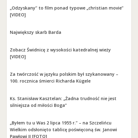
„Odzyskany” to film ponad typowe „christian movie”
[VIDEO]
Największy skarb Barda
Zobacz Świdnicę z wysokości katedralnej wieży
[VIDEO]
Za twórczość w języku polskim był szykanowany –
100. rocznica śmierci Richarda Kügele
Ks. Stanisław Kasztelan: „Żadna trudność nie jest
silniejsza od miłości Boga”
„Byłem tu u Was 2 lipca 1955 r.” – na Szczelińcu
Wielkim odsłonięto tablicę poświęconą św. Janowi
Pawłowi II [FOTO]