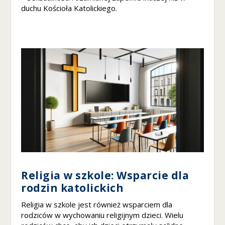
duchu Kościoła Katolickiego.
n
e
t
o
w
ej
,
n
a
p
o
d
st
a
w
ie
t
Religia w szkole: Wsparcie dla
e
rodzin katolickich
g
o
Religia w szkole jest również wsparciem dla
,
rodziców w wychowaniu religijnym dzieci. Wielu
ja