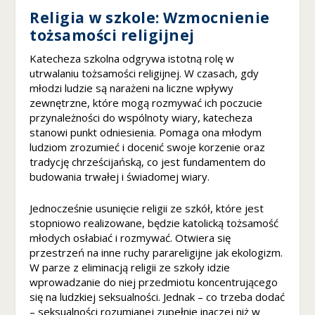
n
Religia w szkole: Wzmocnienie
al
tożsamości religijnej
n
o
Katecheza szkolna odgrywa istotną rolę w
ś
utrwalaniu tożsamości religijnej. W czasach, gdy
ć
młodzi ludzie są narażeni na liczne wpływy
i
zewnętrzne, które mogą rozmywać ich poczucie
st
przynależności do wspólnoty wiary, katecheza
r
u
stanowi punkt odniesienia. Pomaga ona młodym
kt
ludziom zrozumieć i docenić swoje korzenie oraz
u
tradycję chrześcijańską, co jest fundamentem do
r
budowania trwałej i świadomej wiary.
ę
st
Jednocześnie usunięcie religii ze szkół, które jest
r
stopniowo realizowane, będzie katolicką tożsamość
o
młodych osłabiać i rozmywać. Otwiera się
n
przestrzeń na inne ruchy parareligijne jak ekologizm.
y
W parze z eliminacją religii ze szkoły idzie
in
wprowadzanie do niej przedmiotu koncentrującego
t
się na ludzkiej seksualności. Jednak – co trzeba dodać
e
– seksualności rozumianej zupełnie inaczej niż w
r