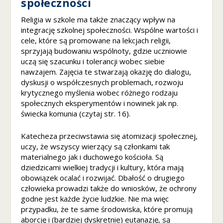
społeczności
d
c
Religia w szkole ma także znaczący wpływ na
z
integrację szkolnej społeczności. Wspólne wartości i
e
cele, które są promowane na lekcjach religii,
ni
sprzyjają budowaniu wspólnoty, gdzie uczniowie
e
uczą się szacunku i tolerancji wobec siebie
A
nawzajem. Zajęcia te stwarzają okazję do dialogu,
b
dyskusji o współczesnych problemach, rozwoju
y
krytycznego myślenia wobec różnego rodzaju
n
społecznych eksperymentów i nowinek jak np.
a
świecka komunia (czytaj str. 16).
s
z
a
Katecheza przeciwstawia się atomizacji społecznej,
st
uczy, że wszyscy wierzący są członkami tak
r
materialnego jak i duchowego kościoła. Są
o
dziedzicami wielkiej tradycji i kultury, która mają
n
obowiązek ocalać i rozwijać. Dbałość o drugiego
a
człowieka prowadzi także do wniosków, że ochrony
in
godne jest każde życie ludzkie. Nie ma więc
te
przypadku, że te same środowiska, które promują
r
aborcję i (bardziej dyskretnie) eutanazję, są