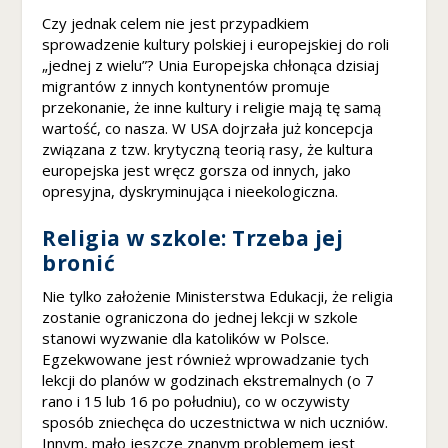
Czy jednak celem nie jest przypadkiem
sprowadzenie kultury polskiej i europejskiej do roli
M
„jednej z wielu”? Unia Europejska chłonąca dzisiaj
a
migrantów z innych kontynentów promuje
rk
przekonanie, że inne kultury i religie mają tę samą
e
wartość, co nasza. W USA dojrzała już koncepcja
ti
związana z tzw. krytyczną teorią rasy, że kultura
n
europejska jest wręcz gorsza od innych, jako
g
opresyjna, dyskryminująca i nieekologiczna.
U
d
Religia w szkole: Trzeba jej
o
bronić
st
ę
Nie tylko założenie Ministerstwa Edukacji, że religia
p
zostanie ograniczona do jednej lekcji w szkole
ni
stanowi wyzwanie dla katolików w Polsce.
aj
Egzekwowane jest również wprowadzanie tych
ą
lekcji do planów w godzinach ekstremalnych (o 7
c
s
rano i 15 lub 16 po południu), co w oczywisty
w
sposób zniechęca do uczestnictwa w nich uczniów.
oj
Innym, mało jeszcze znanym problemem jest