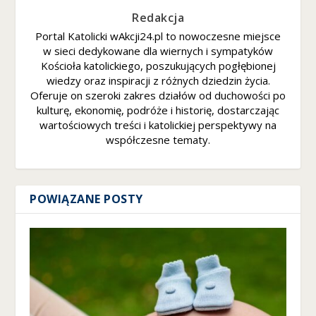
ni
Redakcja
e
s
Portal Katolicki wAkcji24.pl to nowoczesne miejsce
p
w sieci dedykowane dla wiernych i sympatyków
er
Kościoła katolickiego, poszukujących pogłębionej
s
wiedzy oraz inspiracji z różnych dziedzin życia.
o
Oferuje on szeroki zakres działów od duchowości po
n
kulturę, ekonomię, podróże i historię, dostarczając
al
wartościowych treści i katolickiej perspektywy na
iz
współczesne tematy.
o
w
a
n
POWIĄZANE POSTY
yc
h
tr
e
śc
i i
of
er