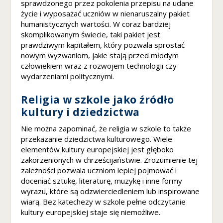
sprawdzonego przez pokolenia przepisu na udane
e
życie i wyposażać uczniów w nienaruszalny pakiet
z
humanistycznych wartości. W coraz bardziej
ni
skomplikowanym świecie, taki pakiet jest
k
prawdziwym kapitałem, który pozwala sprostać
n
nowym wyzwaniom, jakie stają przed młodym
ą
człowiekiem wraz z rozwojem technologii czy
z
wydarzeniami politycznymi.
e
st
Religia w szkole jako źródło
r
o
kultury i dziedzictwa
n
Nie można zapominać, że religia w szkole to także
y
przekazanie dziedzictwa kulturowego. Wiele
in
te
elementów kultury europejskiej jest głęboko
r
zakorzenionych w chrześcijaństwie. Zrozumienie tej
n
zależności pozwala uczniom lepiej pojmować i
et
doceniać sztukę, literaturę, muzykę i inne formy
o
wyrazu, które są odzwierciedleniem lub inspirowane
w
wiarą. Bez katechezy w szkole pełne odczytanie
ej
kultury europejskiej staje się niemożliwe.
.