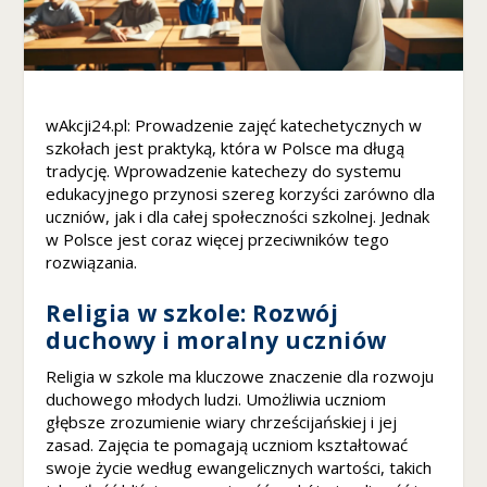
Konieczne
Te pliki cookie
nie są
opcjonalne. Są
one potrzebne
do
wAkcji24.pl: Prowadzenie zajęć katechetycznych w
funkcjonowania
szkołach jest praktyką, która w Polsce ma długą
strony
tradycję. Wprowadzenie katechezy do systemu
internetowej.
edukacyjnego przynosi szereg korzyści zarówno dla
uczniów, jak i dla całej społeczności szkolnej. Jednak
w Polsce jest coraz więcej przeciwników tego
rozwiązania.
S
t
a
Religia w szkole: Rozwój
t
duchowy i moralny uczniów
y
s
Religia w szkole ma kluczowe znaczenie dla rozwoju
t
duchowego młodych ludzi. Umożliwia uczniom
y
głębsze zrozumienie wiary chrześcijańskiej i jej
k
zasad. Zajęcia te pomagają uczniom kształtować
a
swoje życie według ewangelicznych wartości, takich
A