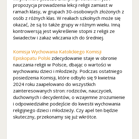
e
propozycja prowadzenia lekcji religii zamiast w
z
ramach klasy, w grupach 30-osobowych złożonych z
ai
osób z różnych klas. W realiach szkolnych może się
nt
okazać, że są to także grupy w różnym wieku. Inną
er
kontrowersją jest wykreślenie stopni z religii ze
e
świadectw i zakaz wliczania ich do średniej.
s
o
Komisja Wychowania Katolickiego Komisji
w
Episkopatu Polski
zdecydowanie staje w obronie
a
nauczania religii w Polsce, dbając o wartości w
ni
wychowaniu dzieci i młodzieży. Podczas ostatniego
a
posiedzenia Komisji, które odbyło się 9 kwietnia
i
2024 roku zaapelowano do wszystkich
z
zainteresowanych stron: rodziców, nauczycieli,
a
c
duchownych i decydentów, o wzajemne zrozumienie
h
i odpowiedzialne podejście do kwestii wychowania
o
religijnego dzieci i młodzieży. Czy apel ten będzie
w
skuteczny, przekonamy się już wkrótce.
a
ni
a