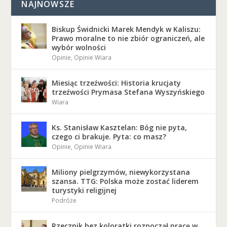
NAJNOWSZE
Biskup Świdnicki Marek Mendyk w Kaliszu:
Prawo moralne to nie zbiór ograniczeń, ale
wybór wolności
Opinie
,
Opinie Wiara
Miesiąc trzeźwości: Historia krucjaty
trzeźwości Prymasa Stefana Wyszyńskiego
Wiara
Ks. Stanisław Kasztelan: Bóg nie pyta,
czego ci brakuje. Pyta: co masz?
Opinie
,
Opinie Wiara
Miliony pielgrzymów, niewykorzystana
szansa. TTG: Polska może zostać liderem
turystyki religijnej
Podróże
Rzecznik bez koloratki rozpoczął pracę w