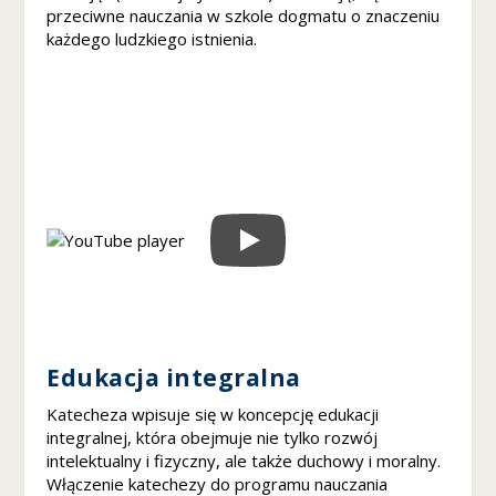
n
przeciwne nauczania w szkole dogmatu o znaczeniu
et
każdego ludzkiego istnienia.
o
w
a
d
zi
ał
ał
a
ja
k
n
aj
le
pi
ej
Edukacja integralna
p
o
Katecheza wpisuje się w koncepcję edukacji
d
integralnej, która obejmuje nie tylko rozwój
c
intelektualny i fizyczny, ale także duchowy i moralny.
z
Włączenie katechezy do programu nauczania
a