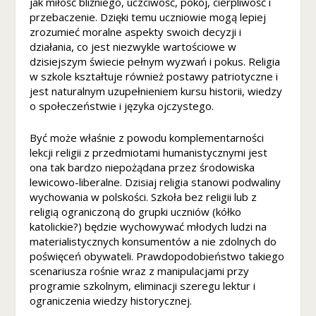
jak miłość bliźniego, uczciwość, pokój, cierpliwość i
b
przebaczenie. Dzięki temu uczniowie mogą lepiej
y
zrozumieć moralne aspekty swoich decyzji i
ś
działania, co jest niezwykle wartościowe w
m
dzisiejszym świecie pełnym wyzwań i pokus. Religia
y
w szkole kształtuje również postawy patriotyczne i
m
jest naturalnym uzupełnieniem kursu historii, wiedzy
o
o społeczeństwie i języka ojczystego.
gl
i
Być może właśnie z powodu komplementarności
p
o
lekcji religii z przedmiotami humanistycznymi jest
p
ona tak bardzo niepożądana przez środowiska
r
lewicowo-liberalne. Dzisiaj religia stanowi podwaliny
a
wychowania w polskości. Szkoła bez religii lub z
w
religią ograniczoną do grupki uczniów (kółko
ić
katolickie?) będzie wychowywać młodych ludzi na
f
materialistycznych konsumentów a nie zdolnych do
u
poświęceń obywateli. Prawdopodobieństwo takiego
n
scenariusza rośnie wraz z manipulacjami przy
k
programie szkolnym, eliminacji szeregu lektur i
cj
ograniczenia wiedzy historycznej.
o